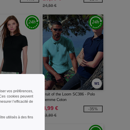
24,50 €
W1
W1
riser vos préférences,
- Polo 100% Coton Bio
Fruit of the Loom SC386 - Polo
. Ces cookies peuvent
Femme Coton
surer l’efficacité de
8,99 €
-42%
-35%
13,80 €
e utilisés à des fins