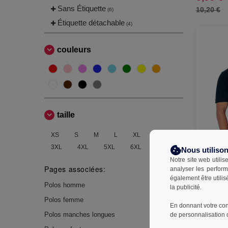
Sans Étiquette
10,20 €
(6)
Étiquette détachable
(4)
couleurs
taille
XS
S
M
L
XL
2XL
3XL
4XL
5XL
6XL
Nous utiliso
Notre site web utilis
B&C BC440
Pages associées:
analyser les perform
Courtes H
également être utili
Polos homme
la publicité.
8,99 €
Polos femme
10,34 €
En donnant votre con
Polos manches longues
de personnalisation 