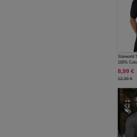
Starworld
100% Coto
8,99 €
12,30 €