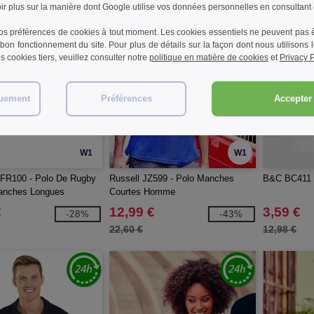
r plus sur la manière dont Google utilise vos données personnelles en consultant
s préférences de cookies à tout moment. Les cookies essentiels ne peuvent pas êt
bon fonctionnement du site. Pour plus de détails sur la façon dont nous utilisons
les cookies tiers, veuillez consulter notre
politique en matière de cookies
et
Privacy P
quement
Préférences
Accepter 
W1
W1
 FR100 - Polo De Rugby
Russell JZ599 - Polo Manches
B&C BC411 -
nches Longues
Courtes Homme
€
12,99 €
3,59 €
-28%
-43%
22,60 €
12,98 €