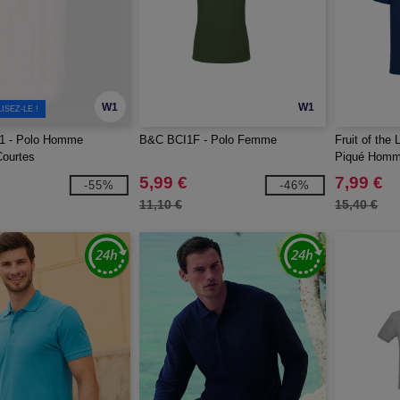
W1
W1
SEZ-LE !
1 - Polo Homme
B&C BCI1F - Polo Femme
Fruit of the
ourtes
Piqué Hom
5,99 €
7,99 €
-55%
-46%
11,10 €
15,40 €