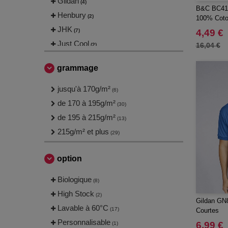
Gildan
(4)
B&C BC412
Henbury
(2)
100% Cot
JHK
(7)
4,49 €
Just Cool
16,04 €
(2)
Neutral
(2)
grammage
Produkt JACK & JONES
(1)
Promodoro
jusqu'à 170g/m²
(1)
(6)
Result
de 170 à 195g/m²
(1)
(30)
Russell
de 195 à 215g/m²
(7)
(13)
Skinnifit
215g/m² et plus
(4)
(29)
Spiro
(1)
Starworld
option
(1)
Stedman
(1)
Biologique
(8)
Tee Jays
(12)
High Stock
(2)
VELILLA
Gildan GN
(2)
Lavable à 60°C
(17)
Courtes
VESTI
(2)
Personnalisable
6,99 €
(1)