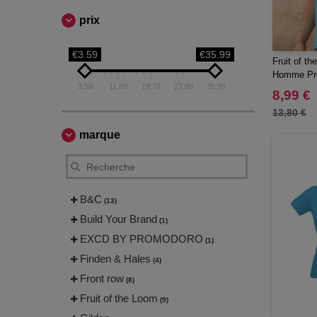
prix
€3.59
€35.99
Fruit of t
Homme Pr
3.59
11.69
19.79
27.89
35.99
8,99 €
13,80 €
marque
B&C
(13)
Build Your Brand
(1)
EXCD BY PROMODORO
(1)
Finden & Hales
(4)
Front row
(8)
Fruit of the Loom
(9)