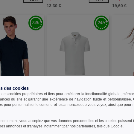
13,30 €
19,60 €
W1
W1
ns des cookies
e des cookies propriétaires et tiers pour améliorer la fonctionnalité globale, mémo
 - Polo Manches
FRUIT OF THE LOOM SC3044 -
B&C BC401 
ances du site et garantir une expérience de navigation fluide et personnalisée
omme 100% coton
Polo ICONIC
Femme
sés pour personnaliser le contenu et les annonces que vous voyez, ainsi que pour me
5,99 €
7,99 €
-13%
-54%
12,90 €
13,74 €
sentement, vous acceptez que vos données personnelles et les cookies puissent êtr
des annonces et d'analyse, notamment par nos partenaires, tels que Google.