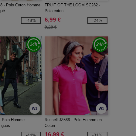
58 - Polo Coton Homme
FRUIT OF THE LOOM SC282 -
qué
Polo coton
6,99 €
-48%
-24%
9,20 €
W1
W1
- Polo Homme
Russell JZ566 - Polo Homme en
ngues
Coton
16,99 €
-44%
-31%