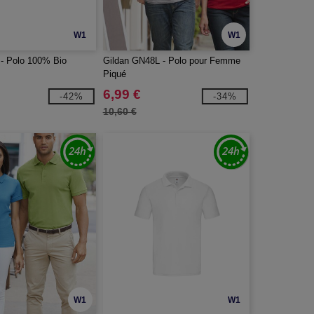
W1
W1
- Polo 100% Bio
Gildan GN48L - Polo pour Femme
Piqué
6,99 €
-42%
-34%
10,60 €
W1
W1