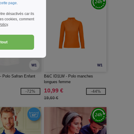
cette page
.
re désactivés car ils
 les cookies, comment
olicy
.
tout
W1
W1
 Polo Safran Enfant
B&C ID1LW - Polo manches
longues femme
10,99 €
-72%
-44%
19,60 €