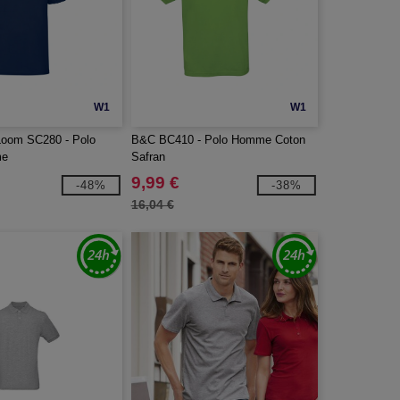
W1
W1
 Loom SC280 - Polo
B&C BC410 - Polo Homme Coton
me
Safran
9,99 €
-48%
-38%
16,04 €