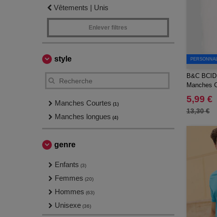
Vêtements | Unis
Enlever filtres
style
PERSONNALI
B&C BCID
Manches C
5,99 €
Manches Courtes
(1)
13,30 €
Manches longues
(4)
genre
Enfants
(3)
Femmes
(20)
Hommes
(63)
Unisexe
(36)