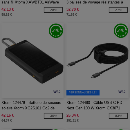
sans fil Xtorm XAWBT01 AirWave
3 balises de voyage résistantes à
l’eau Xtorm XTAG2A
42,13 €
52,70 €
-28%
-27%
58,82 €
71,85 €
W32
W32
PERSONNALISEZ-LE !
Xtorm 124479 - Batterie de secours
Xtorm 124480 - Câble USB-C PD
solaire Xtorm XG2S101 Go2 de
Next Gen 100 W Xtorm CX3071
10 000 mAh et 15 W avec éclairage
42,16 €
26,34 €
-35%
-83%
64,37 €
151,31 €