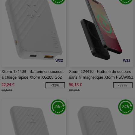
W32
W32
Xtorm 124409 - Batterie de secours
Xtorm 124410 - Batterie de secours
à charge rapide Xtorm XG205 Go2
sans fil magnétique Xtorm FS5W051
de 12 W et 5 000 mAh
de 5 W et 5 000 mAh
22,24 €
50,13 €
-32%
-27%
32,52 €
68,38 €