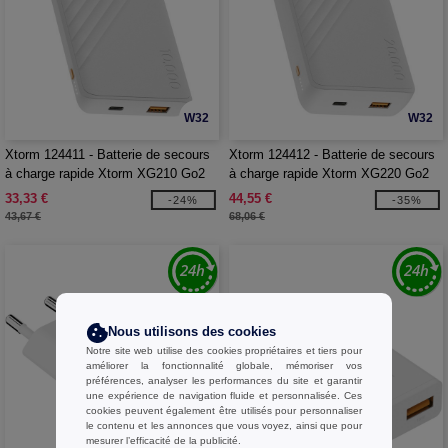
W32
W32
Xtorm 124411 - Batterie de secours
Xtorm 124412 - Batterie de secours
à charge rapide Xtorm XG210 Go2
à charge rapide Xtorm XG220 Go2
de 15 W et 10 000 mAh
de 15 W et 20 000 mAh
33,33 €
44,55 €
-24%
-35%
43,67 €
68,06 €
Nous utilisons des cookies
Notre site web utilise des cookies propriétaires et tiers pour
améliorer la fonctionnalité globale, mémoriser vos
préférences, analyser les performances du site et garantir
une expérience de navigation fluide et personnalisée. Ces
cookies peuvent également être utilisés pour personnaliser
le contenu et les annonces que vous voyez, ainsi que pour
mesurer l’efficacité de la publicité.