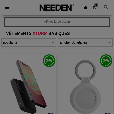
×
Appli Needen
0
Obtenir l'appli
|
Meilleurs prix sur l’app !
Affinez la selection
VÊTEMENTS
XTORM
BASIQUES