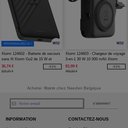
W32
W32
PERSONNALISEZ-LE !
Xtorm 124602 - Batterie de secours
Xtorm 124603 - Chargeur de voyage
sans fil Xtorm Go2 de 15 W et
3-en-1 30 W 10 000 mAh Xtorm
5 000 mAh
TravelPro
36,74 €
83,99 €
-83%
-83%
221,01 €
482,52 €
Acheter
Xtorm
chez Needen Belgique
s'abonner!
INFORMATION
CONTACTEZ-NOUS