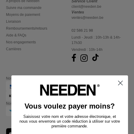
A propos de Needen
Service Client
client@needen.be
Suivre ma commande
Ventes
Moyens de paiement
ventes@needen.be
Livraison
Remboursements/retours
02 586 21 98
Aide & FAQs
Lundi - Jeudi : 10h-13h & 14h-
Nos engagements
17h30
Carrières
Vendredi : 10h-14h
Nos partenaires financiers
Nos transporteurs
Vous voulez payer moins?
Saisissez votre nom et votre adresse électronique, et
nous vous enverrons un code réduction à utiliser sur votre
première commande.