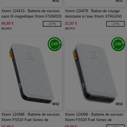
W32
W32
Xtorm 124413 - Batterie de secours
Xtorm 124478 - Balise de voyage
sans fil magnétique Xtorm FS5W101
résistante à l’eau Xtorm XTAG2A0
de 10 000 mAh
66,85 €
21,07 €
-27%
-27%
91,19 €
28,74 €
W32
W32
Xtorm 124398 - Batterie de secours
Xtorm 124399 - Batterie de secours
Xtorm FS510 Fuel Series de
Xtorm FS520 Fuel Series de
10 000 mAh 20 W
20 000 mAh de 35 W
47,40 €
68,50 €