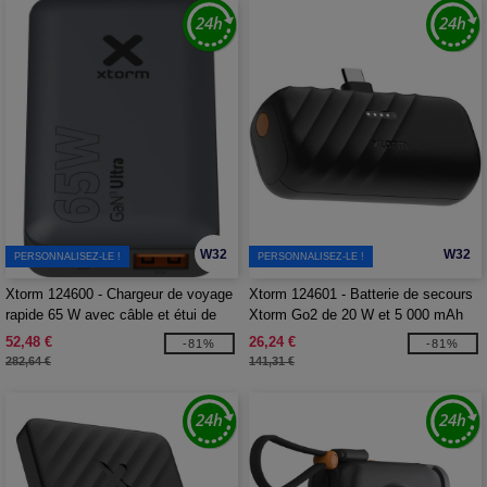
W32
W32
PERSONNALISEZ-LE !
PERSONNALISEZ-LE !
Xtorm 124600 - Chargeur de voyage
Xtorm 124601 - Batterie de secours
rapide 65 W avec câble et étui de
Xtorm Go2 de 20 W et 5 000 mAh
voyage Xtorm
52,48 €
26,24 €
-81%
-81%
282,64 €
141,31 €