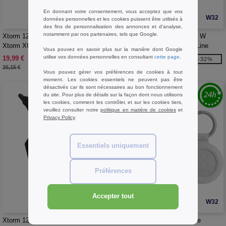
En donnant votre consentement, vous acceptez que vos
W32
W32
données personnelles et les cookies puissent être utilisés à
des fins de personnalisation des annonces et d'analyse,
notamment par nos partenaires, tels que Google.
Xtorm 124474 - Chargeur de 33 W
Xtorm 124475 - Chargeur 25 W
Xtorm XG2SL033 Go2 SlimLine
Xtorm XG2SL025 Go2 SlimLine
Vous pouvez en savoir plus sur la manière dont Google
utilise vos données personnelles en consultant
cette page
.
19,99 €
14,70 €
-24%
-32%
26,15 €
21,49 €
Vous pouvez gérer vos préférences de cookies à tout
moment. Les cookies essentiels ne peuvent pas être
désactivés car ils sont nécessaires au bon fonctionnement
du site. Pour plus de détails sur la façon dont nous utilisons
les cookies, comment les contrôler, et sur les cookies tiers,
veuillez consulter notre
politique en matière de cookies
et
Privacy Policy
.
Essentiels uniquement
Préférences
Accepter tout
W32
W32
Xtorm 124476 - Adaptateur audio
Xtorm 124477 - Ensemble de