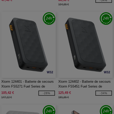
-34%
104,55 €
W32
W32
Xtorm 124401 - Batterie de secours
Xtorm 124402 - Batterie de secours
Xtorm FS5271 Fuel Series de
Xtorm FS5451 Fuel Series de
27 000 mAh 67 W
45 000 mAh 67 W
105,42 €
125,49 €
-28%
-34%
147,12 €
191,55 €