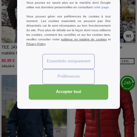
Vous pouvez en savoir plus sur la manière dont Google
utilise vos données personnelles en consultant
cette page
.
Vous pouvez gérer vos préférences de cookies à tout
moment. Les cookies essentiels ne peuvent pas être
désactivés car ils sont nécessaires au bon fonctionnement
du site. Pour plus de détails sur la façon dont nous utilisons
les cookies, comment les contrôler, et sur les cookies tiers,
W1
W1
veuillez consulter notre
politique en matière de cookies
et
Privacy Policy
.
TEE JAYS TJ9628 - Veste bi-
TEE JAYS TJ9629 - Veste bi-
matière homme
matière femme
80,99 €
80,99 €
Essentiels uniquement
-19%
-19%
100,30 €
100,30 €
Préférences
Accepter tout