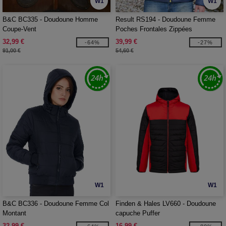
W1
W1
B&C BC335 - Doudoune Homme
Result RS194 - Doudoune Femme
Coupe-Vent
Poches Frontales Zippées
32,99 €
39,99 €
-64%
-27%
91,00 €
54,60 €
W1
W1
B&C BC336 - Doudoune Femme Col
Finden & Hales LV660 - Doudoune
Montant
capuche Puffer
32,99 €
16,99 €