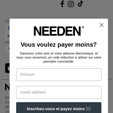
Nos partenaires financiers
Nos transporteurs
Vous voulez payer moins?
Saisissez votre nom et votre adresse électronique, et
nous vous enverrons un code réduction à utiliser sur votre
première commande.
Netenders Belgium SRL
Avenue Hermann-Debroux 54, 1160, Bruxelles
BE61 3632 1629 8017
Inscrivez-vous et payez moins 👍🏼
Ceci n'est PAS l'adresse de retour. Pour les retours, voir ici