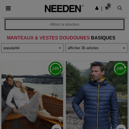
×
Appli Needen
0
Obtenir l'appli
|
Meilleurs prix sur l’app !
Affinez la selection
MANTEAUX & VESTES DOUDOUNES
BASIQUES