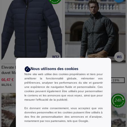
W32
W1
Elevate Life 39340 - Doudoune en
TEE JAYS TJ9660 - Veste
Nous utilisons des cookies
duvet Macin pour femme
Richmond homme
Notre site web utilise des cookies propriétaires et tiers pour
améliorer la fonctionnalité globale, mémoriser vos
66,47 €
77,99 €
-27%
-19%
préférences, analyser les performances du site et garantir
90,70 €
96,30 €
une expérience de navigation fluide et personnalisée. Ces
cookies peuvent également être utilisés pour personnaliser
le contenu et les annonces que vous voyez, ainsi que pour
mesurer l’efficacité de la publicité.
En donnant votre consentement, vous acceptez que vos
données personnelles et les cookies puissent être utilisés à
des fins de personnalisation des annonces et d'analyse,
notamment par nos partenaires, tels que Google.