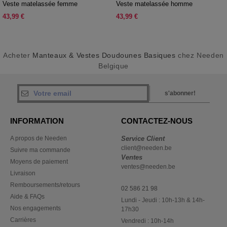
Veste matelassée femme
Veste matelassée homme
43,99 €
43,99 €
Acheter
Manteaux & Vestes Doudounes Basiques
chez Needen
Belgique
s'abonner!
INFORMATION
CONTACTEZ-NOUS
A propos de Needen
Service Client
client@needen.be
Suivre ma commande
Ventes
Moyens de paiement
ventes@needen.be
Livraison
Remboursements/retours
02 586 21 98
Aide & FAQs
Lundi - Jeudi : 10h-13h & 14h-
Nos engagements
17h30
Carrières
Vendredi : 10h-14h