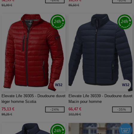
-64%
-80%
91,00 €
85,50 €
W32
W32
Elevate Life 39305 - Doudoune duvet
Elevate Life 39339 - Doudoune duvet
léger homme Scotia
Macin pour homme
75,13 €
66,47 €
-24%
-35%
98,25 €
102,09 €