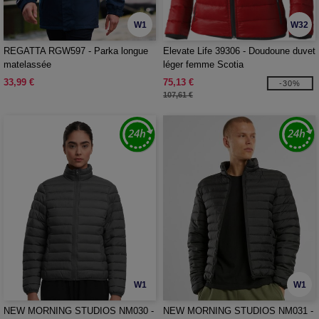
W1
W32
REGATTA RGW597 - Parka longue
Elevate Life 39306 - Doudoune duvet
matelassée
léger femme Scotia
33,99 €
75,13 €
-30%
107,61 €
W1
W1
NEW MORNING STUDIOS NM030 -
NEW MORNING STUDIOS NM031 -