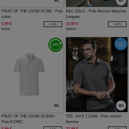
W1
W1
FRUIT OF THE LOOM SC282 - Polo
B&C ID1LS - Polo Homme Manches
coton
Longues
6,99 €
10,99 €
-24%
-44%
9,20 €
19,60 €
W1
W1
FRUIT OF THE LOOM SC3044 -
TEE JAYS TJ1405 - Polo stretch
Polo ICONIC
homme
5,99 €
27,99 €