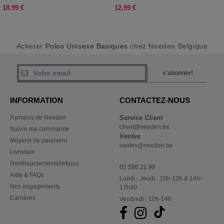
18,99 €
12,99 €
Acheter
Polos Unisexe Basiques
chez Needen Belgique
s'abonner!
INFORMATION
CONTACTEZ-NOUS
A propos de Needen
Service Client
client@needen.be
Suivre ma commande
Ventes
Moyens de paiement
ventes@needen.be
Livraison
Remboursements/retours
02 586 21 98
Aide & FAQs
Lundi - Jeudi : 10h-13h & 14h-
Nos engagements
17h30
Carrières
Vendredi : 10h-14h