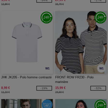
-54%
-17%
12,90 €
33,70 €
W1
W1
JHK JK205 - Polo homme contrasté
FRONT ROW FR230 - Polo
marinière
8,99 €
15,99 €
-19%
-32%
11,10 €
23,50 €