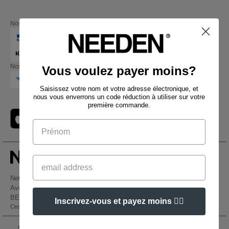
Nos partenaires financiers
Nos transporteurs
Vous voulez payer moins?
Saisissez votre nom et votre adresse électronique, et
nous vous enverrons un code réduction à utiliser sur votre
première commande.
Netenders Belgium SRL
Avenue Hermann-Debroux 54, 1160, Bruxelles
BE61 3632 1629 8017
Inscrivez-vous et payez moins 👍🏼
Ceci n'est PAS l'adresse de retour. Pour les retours, voir ici
👋
Bonjour
Si vous avez des questions ou des
Mentions Légales
-
Politique de Confidentialité
-
Conditions Générales d’Accès et