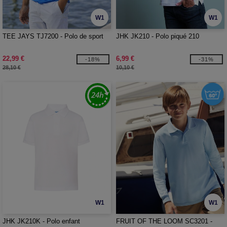
W1
W1
TEE JAYS TJ7200 - Polo de sport
JHK JK210 - Polo piqué 210
22,99 €
6,99 €
-18%
-31%
28,10 €
10,10 €
W1
W1
JHK JK210K - Polo enfant
FRUIT OF THE LOOM SC3201 -