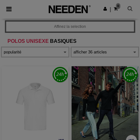
×
Appli Needen
0
Obtenir l'appli
|
Meilleurs prix sur l’app !
Affinez la selection
POLOS UNISEXE
BASIQUES