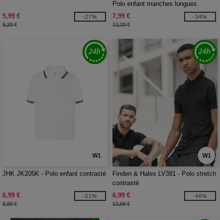
Polo enfant manches longues
5,99 €
7,99 €
-27%
-34%
8,20 €
12,20 €
W1
W1
JHK JK205K - Polo enfant contrasté
Finden & Hales LV381 - Polo stretch
contrasté
6,99 €
6,99 €
-21%
-46%
8,80 €
13,06 €