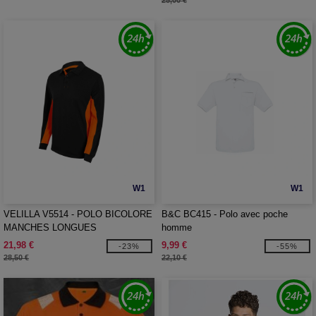
25,00 €
W1
W1
VELILLA V5514 - POLO BICOLORE
B&C BC415 - Polo avec poche
MANCHES LONGUES
homme
21,98 €
9,99 €
-23%
-55%
28,50 €
22,10 €