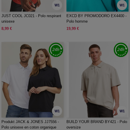
W1
W1
JUST COOL JC021 - Polo respirant
EXCD BY PROMODORO EX4400 -
unisexe
Polo homme
8,99 €
19,99 €
W1
W1
Produkt JACK & JONES JJ7556 -
BUILD YOUR BRAND BY421 - Polo
Polo unisexe en coton organique
oversize