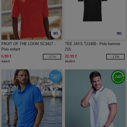
W1
W1
FRUIT OF THE LOOM SC3417 -
TEE JAYS TJ1400 - Polo homme
Polo enfant
215
6,99 €
22,99 €
-27%
-13%
9,60 €
26,50 €