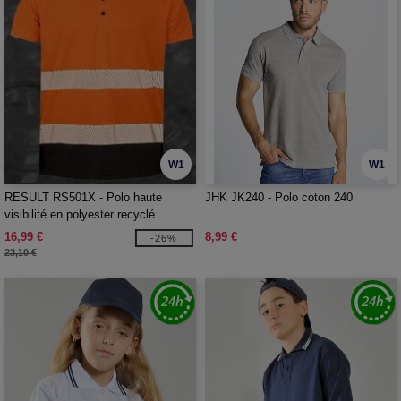
W1
W1
RESULT RS501X - Polo haute
JHK JK240 - Polo coton 240
visibilité en polyester recyclé
16,99 €
8,99 €
-26%
23,10 €