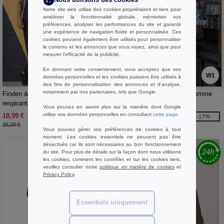
Nous utilisons des cookies
Notre site web utilise des cookies propriétaires et tiers pour
améliorer la fonctionnalité globale, mémoriser vos
préférences, analyser les performances du site et garantir
une expérience de navigation fluide et personnalisée. Ces
cookies peuvent également être utilisés pour personnaliser
le contenu et les annonces que vous voyez, ainsi que pour
mesurer l’efficacité de la publicité.
En donnant votre consentement, vous acceptez que vos
W1
W1
données personnelles et les cookies puissent être utilisés à
des fins de personnalisation des annonces et d'analyse,
notamment par nos partenaires, tels que Google.
Finden & Hales LV370 - Polo
TEE JAYS TJ1407 - Polo homme
respirant Cool Plus®
col et manches contrastés
Vous pouvez en savoir plus sur la manière dont Google
utilise vos données personnelles en consultant
cette page
.
18,99 €
27,99 €
-24%
-17%
25,10 €
33,70 €
Vous pouvez gérer vos préférences de cookies à tout
moment. Les cookies essentiels ne peuvent pas être
désactivés car ils sont nécessaires au bon fonctionnement
du site. Pour plus de détails sur la façon dont nous utilisons
les cookies, comment les contrôler, et sur les cookies tiers,
veuillez consulter notre
politique en matière de cookies
et
Privacy Policy
.
Essentiels uniquement