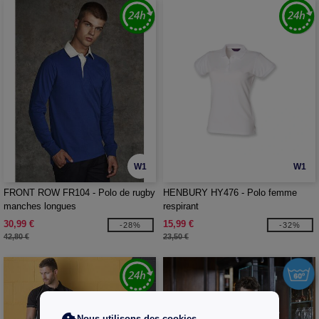
W1
W1
FRONT ROW FR104 - Polo de rugby
HENBURY HY476 - Polo femme
manches longues
respirant
30,99 €
15,99 €
-28%
-32%
42,80 €
23,50 €