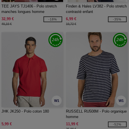
TEE JAYS TJ1406 - Polo stretch
Finden & Hales LV382 - Polo stretch
manches longues homme
contrasté enfant
32,99 €
6,99 €
-18%
-35%
40,10 €
10,72 €
W1
W1
JHK JK250 - Polo coton 180
RUSSELL RU508M - Polo organique
homme
5,99 €
11,99 €
-52%