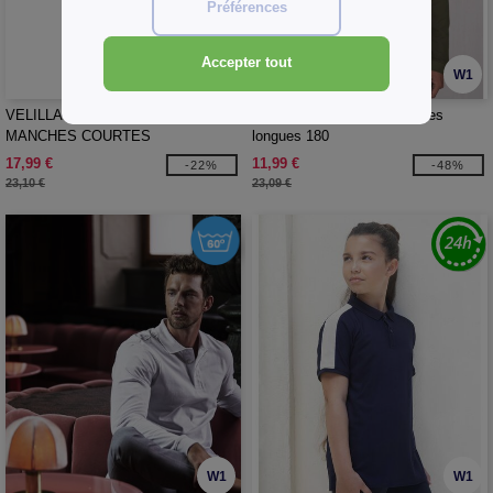
Préférences
Accepter tout
W1
W1
VELILLA V5504 - POLO BICOLORE
B&C BCU425 - Polo manches
MANCHES COURTES
longues 180
17,99 €
11,99 €
-22%
-48%
23,10 €
23,09 €
W1
W1