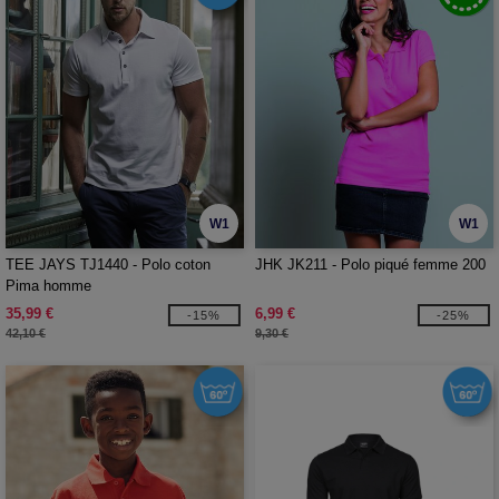
W1
W1
TEE JAYS TJ1440 - Polo coton
JHK JK211 - Polo piqué femme 200
Pima homme
35,99 €
6,99 €
-15%
-25%
42,10 €
9,30 €