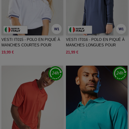
W1
W1
VESTI IT015 - POLO EN PIQUÉ À
VESTI IT016 - POLO EN PIQUÉ À
MANCHES COURTES POUR
MANCHES LONGUES POUR
ENFANTS
ENFANTS
19,99 €
21,99 €