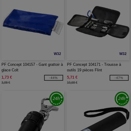
W32
W32
PF Concept 104157 - Gant grattoir à
PF Concept 104171 - Trousse à
glace Colt
outils 19 pièces Flint
1,73 €
5,71 €
-44%
-47%
3,09 €
10,68 €