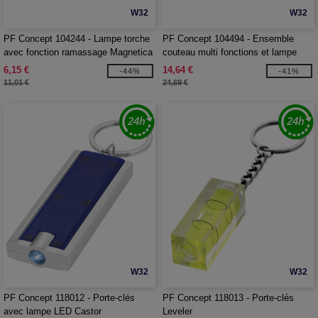
W32
W32
PF Concept 104244 - Lampe torche
PF Concept 104494 - Ensemble
avec fonction ramassage Magnetica
couteau multi fonctions et lampe
torche LED Scout
6,15 €
14,64 €
-44%
-41%
11,01 €
24,69 €
W32
W32
PF Concept 118012 - Porte-clés
PF Concept 118013 - Porte-clés
avec lampe LED Castor
Leveler