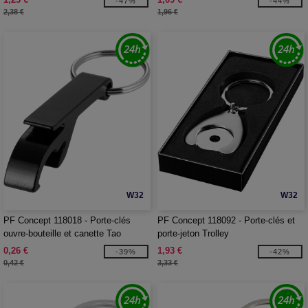
-47%
-44%
2,38 €
1,96 €
W32
W32
PF Concept 118018 - Porte-clés
PF Concept 118092 - Porte-clés et
ouvre-bouteille et canette Tao
porte-jeton Trolley
0,26 €
1,93 €
-39%
-42%
0,42 €
3,33 €