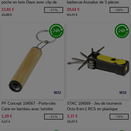
poche en bois Dave avec clip de
barbecue Assadus de 3 pièces
ceinture
13,81 €
29,62 €
-37%
-69%
21,98 €
94,44 €
W32
W32
PF Concept 104567 - Porte-clés
STAC 104569 - Jeu de tournevis
Cane en bambou avec lumière
Octo 8-en-1 RCS en plastique
recyclé avec torche
1,29 €
3,37 €
-41%
-79%
2,17 €
16,37 €