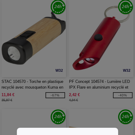
W32
W32
STAC 104570 - Torche en plastique
PF Concept 104574 - Lumière LED
recyclé avec mousqueton Kuma en
IPX Flare en aluminium recyclé et
bambou/RCS
ouvre-bouteille avec porte-clés
11,84 €
2,42 €
-67%
-40%
35,97 €
4,04 €