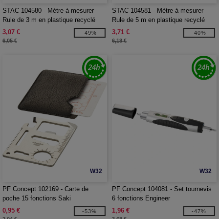
STAC 104580 - Mètre à mesurer
STAC 104581 - Mètre à mesurer
Rule de 3 m en plastique recyclé
Rule de 5 m en plastique recyclé
certifié RCS
certifié RCS
3,07 €
3,71 €
-49%
-40%
6,05 €
6,18 €
W32
W32
PF Concept 102169 - Carte de
PF Concept 104081 - Set tournevis
poche 15 fonctions Saki
6 fonctions Engineer
0,95 €
1,96 €
-53%
-47%