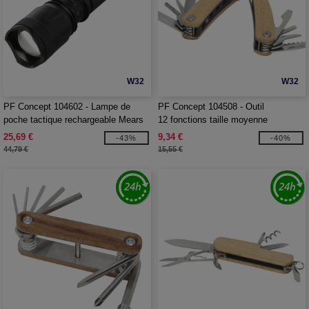
W32
W32
PF Concept 104602 - Lampe de
PF Concept 104508 - Outil
poche tactique rechargeable Mears
12 fonctions taille moyenne
de 5 W
Anderson en bois
25,69 €
9,34 €
-43%
-40%
44,79 €
15,55 €