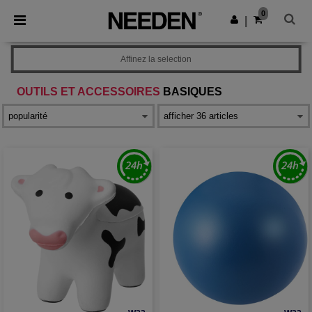
×
Appli Needen
0
Obtenir l'appli
|
Meilleurs prix sur l’app !
Affinez la selection
OUTILS ET ACCESSOIRES
BASIQUES