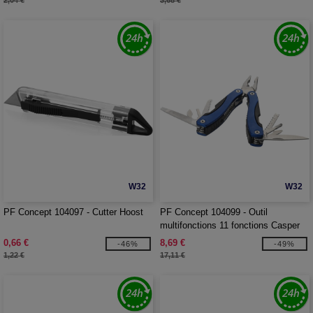
2,04 €
3,68 €
W32
W32
PF Concept 104097 - Cutter Hoost
PF Concept 104099 - Outil
multifonctions 11 fonctions Casper
0,66 €
8,69 €
-46%
-49%
1,22 €
17,11 €