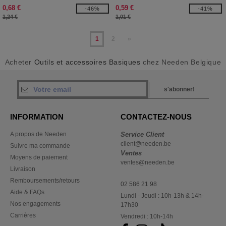
0,68 €
0,59 €
-46%
-41%
1,24 €
1,01 €
1
2
»
Acheter
Outils et accessoires Basiques
chez Needen Belgique
s'abonner!
INFORMATION
CONTACTEZ-NOUS
A propos de Needen
Service Client
client@needen.be
Suivre ma commande
Ventes
Moyens de paiement
ventes@needen.be
Livraison
Remboursements/retours
02 586 21 98
Aide & FAQs
Lundi - Jeudi : 10h-13h & 14h-
Nos engagements
17h30
Carrières
Vendredi : 10h-14h