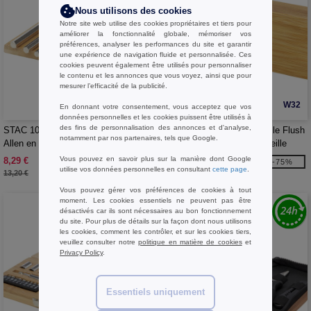
Nous utilisons des cookies
Notre site web utilise des cookies propriétaires et tiers pour
améliorer la fonctionnalité globale, mémoriser vos
préférences, analyser les performances du site et garantir
une expérience de navigation fluide et personnalisée. Ces
cookies peuvent également être utilisés pour personnaliser
le contenu et les annonces que vous voyez, ainsi que pour
mesurer l’efficacité de la publicité.
W32
W32
En donnant votre consentement, vous acceptez que vos
données personnelles et les cookies puissent être utilisés à
des fins de personnalisation des annonces et d'analyse,
STAC 104576 - Trousse à outils
STAC 104577 - Niveau à bulle Flush
notamment par nos partenaires, tels que Google.
Allen en bambou à clé hexagonale
en bambou avec ouvre-bouteille
Vous pouvez en savoir plus sur la manière dont Google
8,29 €
2,40 €
-37%
-75%
utilise vos données personnelles en consultant
cette page
.
13,20 €
9,47 €
Vous pouvez gérer vos préférences de cookies à tout
moment. Les cookies essentiels ne peuvent pas être
désactivés car ils sont nécessaires au bon fonctionnement
du site. Pour plus de détails sur la façon dont nous utilisons
les cookies, comment les contrôler, et sur les cookies tiers,
veuillez consulter notre
politique en matière de cookies
et
Privacy Policy
.
Essentiels uniquement