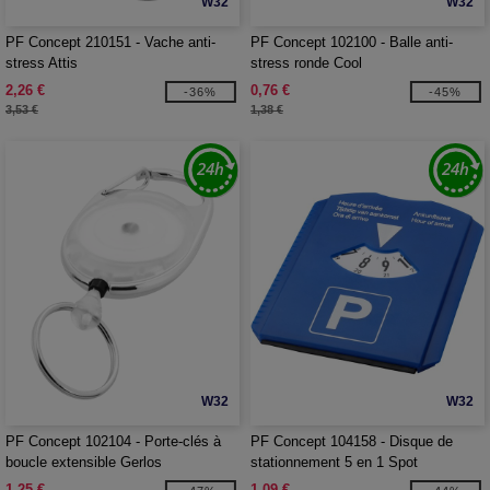
W32
W32
PF Concept 210151 - Vache anti-
PF Concept 102100 - Balle anti-
stress Attis
stress ronde Cool
2,26 €
0,76 €
-36%
-45%
3,53 €
1,38 €
W32
W32
PF Concept 102104 - Porte-clés à
PF Concept 104158 - Disque de
boucle extensible Gerlos
stationnement 5 en 1 Spot
1,25 €
1,09 €