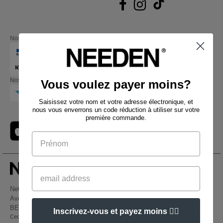
Nos partenaires financiers
Nos transporteurs
Vous voulez payer moins?
Saisissez votre nom et votre adresse électronique, et
nous vous enverrons un code réduction à utiliser sur votre
première commande.
Netenders Belgium SRL
Avenue Hermann-Debroux 54, 1160, Bruxelles
BE61 3632 1629 8017
Inscrivez-vous et payez moins 👍🏼
Ceci n'est PAS l'adresse de retour. Pour les retours, voir ici
👋
Bonjour