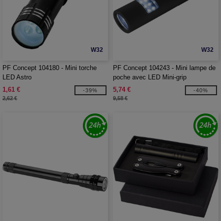
W32
W32
PF Concept 104180 - Mini torche
PF Concept 104243 - Mini lampe de
LED Astro
poche avec LED Mini-grip
1,61 €
5,74 €
-39%
-40%
2,62 €
9,58 €