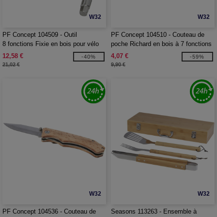
W32
W32
PF Concept 104509 - Outil
PF Concept 104510 - Couteau de
8 fonctions Fixie en bois pour vélo
poche Richard en bois à 7 fonctions
12,58 €
4,07 €
-40%
-59%
21,02 €
9,90 €
W32
W32
PF Concept 104536 - Couteau de
Seasons 113263 - Ensemble à