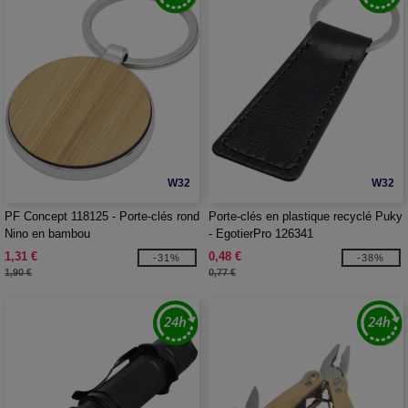
W32
W32
PF Concept 118125 - Porte-clés rond
Porte-clés en plastique recyclé Puky
Nino en bambou
- EgotierPro 126341
1,31 €
0,48 €
-31%
-38%
1,90 €
0,77 €