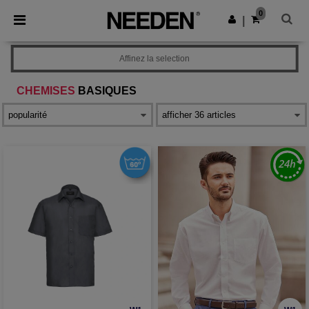
×
Appli Needen
0
Obtenir l'appli
|
Meilleurs prix sur l’app !
Affinez la selection
CHEMISES
BASIQUES