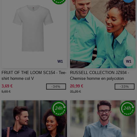
W1
W1
FRUIT OF THE LOOM SC154 - Tee-
RUSSELL COLLECTION JZ934 -
shirt homme col V
Chemise homme en polycoton
3,69 €
20,99 €
-34%
-33%
5,60 €
31,20 €