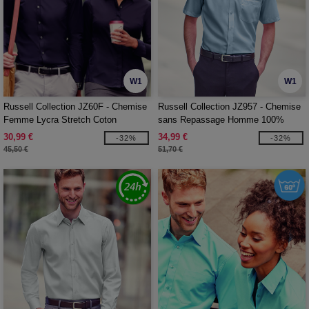
W1
W1
Russell Collection JZ60F - Chemise
Russell Collection JZ957 - Chemise
Femme Lycra Stretch Coton
sans Repassage Homme 100%
Coton
30,99 €
34,99 €
-32%
-32%
45,50 €
51,70 €