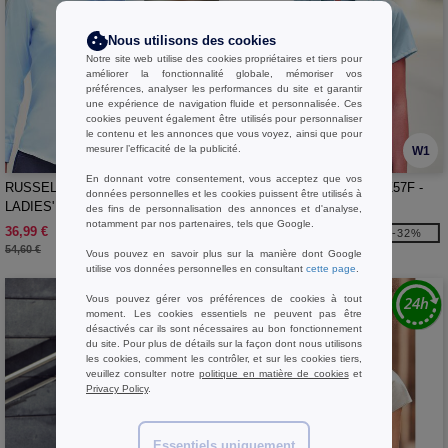
Nous utilisons des cookies
Notre site web utilise des cookies propriétaires et tiers pour
améliorer la fonctionnalité globale, mémoriser vos
préférences, analyser les performances du site et garantir
une expérience de navigation fluide et personnalisée. Ces
cookies peuvent également être utilisés pour personnaliser
le contenu et les annonces que vous voyez, ainsi que pour
mesurer l’efficacité de la publicité.
W1
W1
En donnant votre consentement, vous acceptez que vos
RUSSELL COLLECTION JZ56F -
RUSSELL COLLECTION JZ57F -
données personnelles et les cookies puissent être utilisés à
LADIES' LONG SLEEVE TAILORED
LADIES' SHORT SLEEVE
des fins de personnalisation des annonces et d'analyse,
ULTIMATE NON-IRON SHIRT
notamment par nos partenaires, tels que Google.
TAILORED ULTIMATE NON-IRON
36,99 €
33,99 €
-32%
-32%
SHIRT
54,60 €
50,20 €
Vous pouvez en savoir plus sur la manière dont Google
utilise vos données personnelles en consultant
cette page
.
Vous pouvez gérer vos préférences de cookies à tout
moment. Les cookies essentiels ne peuvent pas être
désactivés car ils sont nécessaires au bon fonctionnement
du site. Pour plus de détails sur la façon dont nous utilisons
les cookies, comment les contrôler, et sur les cookies tiers,
veuillez consulter notre
politique en matière de cookies
et
Privacy Policy
.
Essentiels uniquement