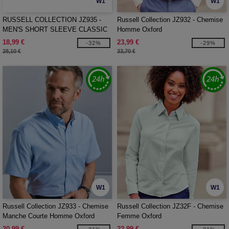
W1
W1
RUSSELL COLLECTION JZ935 -
Russell Collection JZ932 - Chemise
MEN'S SHORT SLEEVE CLASSIC
Homme Oxford
POLYCOTTON POPLIN SHIRT
18,99 €
23,99 €
-32%
-29%
28,10 €
33,70 €
W1
W1
Russell Collection JZ933 - Chemise
Russell Collection JZ32F - Chemise
Manche Courte Homme Oxford
Femme Oxford
Coton
20,99 €
22,99 €