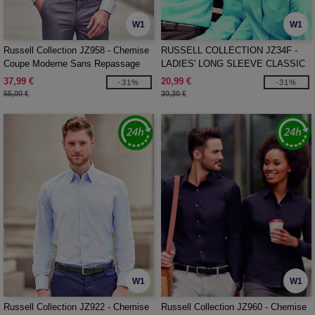
W1
W1
Russell Collection JZ958 - Chemise
RUSSELL COLLECTION JZ34F -
Coupe Moderne Sans Repassage
LADIES' LONG SLEEVE CLASSIC
Homme
POLYCOTTON POPLIN SHIRT
37,99 €
20,99 €
-31%
-31%
55,00 €
30,30 €
W1
W1
Russell Collection JZ922 - Chemise
Russell Collection JZ960 - Chemise