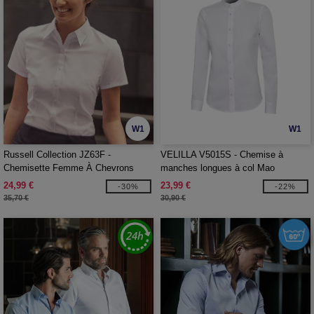
W1
W1
Russell Collection JZ63F -
VELILLA V5015S - Chemise à
Chemisette Femme À Chevrons
manches longues à col Mao
24,99 €
23,99 €
-30%
-22%
35,70 €
30,90 €