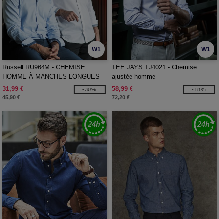
W1
W1
Russell RU964M - CHEMISE
TEE JAYS TJ4021 - Chemise
HOMME À MANCHES LONGUES
ajustée homme
AJUSTÉE À CONTRASTE
31,99 €
58,99 €
-30%
-18%
HERRINGBONE
45,90 €
72,20 €