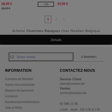
18,99 €
43,99 €
-1%
19,10 €
1
2
»
Acheter
Chemises Basiques
chez Needen Belgique
Détails
s'abonner!
INFORMATION
CONTACTEZ-NOUS
A propos de Needen
Service Client
client@needen.be
Suivre ma commande
Ventes
Moyens de paiement
ventes@needen.be
Livraison
Remboursements/retours
02 586 21 98
Aide & FAQs
Lundi - Jeudi : 10h-13h & 14h-