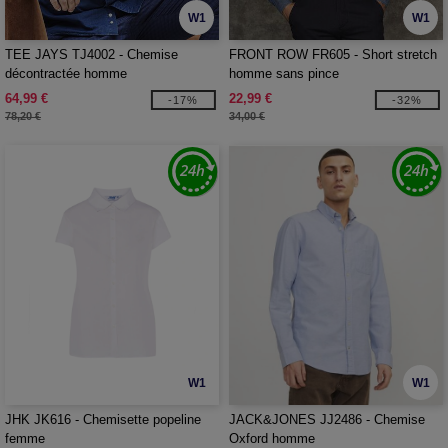
W1
W1
TEE JAYS TJ4002 - Chemise
FRONT ROW FR605 - Short stretch
décontractée homme
homme sans pince
64,99 €
22,99 €
-17%
-32%
78,20 €
34,00 €
W1
W1
JHK JK616 - Chemisette popeline
JACK&JONES JJ2486 - Chemise
femme
Oxford homme