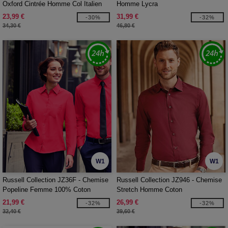
Oxford Cintrée Homme Col Italien
Homme Lycra
23,99 €
31,99 €
-30%
-32%
34,30 €
46,80 €
W1
W1
Russell Collection JZ36F - Chemise
Russell Collection JZ946 - Chemise
Popeline Femme 100% Coton
Stretch Homme Coton
21,99 €
26,99 €
-32%
-32%
32,40 €
39,60 €