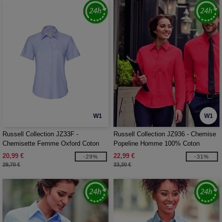
W1
W1
Russell Collection JZ33F -
Russell Collection JZ936 - Chemise
Chemisette Femme Oxford Coton
Popeline Homme 100% Coton
20,99 €
22,99 €
-29%
-31%
29,70 €
33,30 €