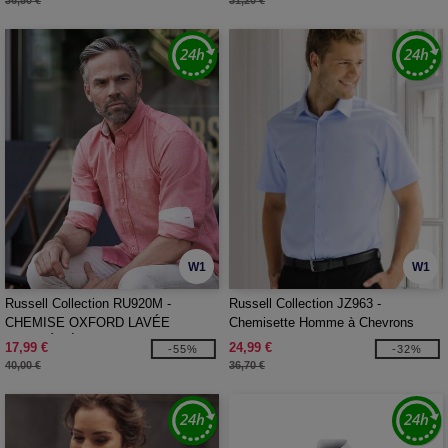
36,50 €
31,20 €
W1
W1
Russell Collection RU920M -
Russell Collection JZ963 -
CHEMISE OXFORD LAVÉE
Chemisette Homme à Chevrons
AJUSTÉE À MANCHES LONGUES
Coupe Cintrée
17,99 €
24,99 €
-55%
-32%
POUR HOMMES
40,00 €
36,70 €