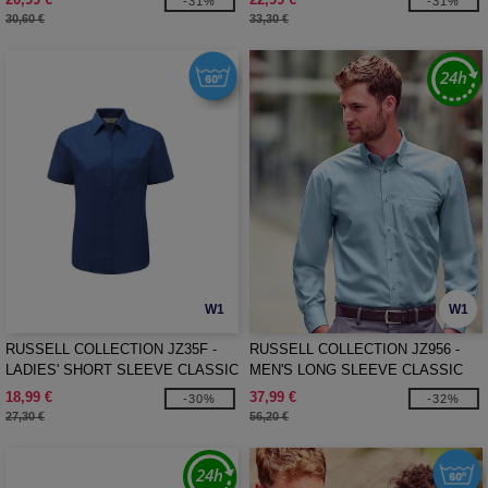
-31%
-31%
30,60 €
33,30 €
W1
W1
RUSSELL COLLECTION JZ35F -
RUSSELL COLLECTION JZ956 -
LADIES' SHORT SLEEVE CLASSIC
MEN'S LONG SLEEVE CLASSIC
POLYCOTTON POPLIN SHIRT
ULTIMATE NON-IRON SHIRT
18,99 €
37,99 €
-30%
-32%
27,30 €
56,20 €