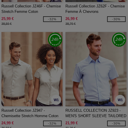
Russell Collection JZ46F - Chemise
Russell Collection JZ62F - Chemise
Stretch Femme Coton
Femme À Chevrons
25,99 €
26,99 €
-32%
-30%
38,50 €
38,70 €
W1
W1
Russell Collection JZ947 -
RUSSELL COLLECTION JZ923 -
Chemisette Stretch Homme Coton
MEN'S SHORT SLEEVE TAILORED
OXFORD SHIRT
24,99 €
21,99 €
-32%
-30%