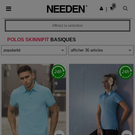
×
Appli Needen
0
Obtenir l'appli
|
Meilleurs prix sur l’app !
Affinez la selection
POLOS SKINNIFIT
BASIQUES