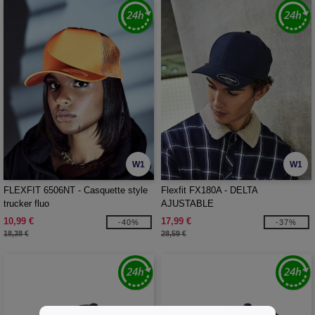
W1
W1
FLEXFIT 6506NT - Casquette style
Flexfit FX180A - DELTA
trucker fluo
AJUSTABLE
10,99 €
17,99 €
-40%
-37%
18,38 €
28,59 €