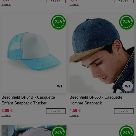
-21%
-26%
4,30 €
5,10 €
W1
W1
Beechfield BF64B - Casquette
Beechfield BF668 - Casquette
Enfant Snapback Trucker
Homme Snapback
3,99 €
4,59 €
-22%
-22%
5,10 €
5,90 €