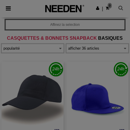
×
Appli Needen
0
Obtenir l'appli
|
Meilleurs prix sur l’app !
Affinez la selection
CASQUETTES & BONNETS SNAPBACK
BASIQUES