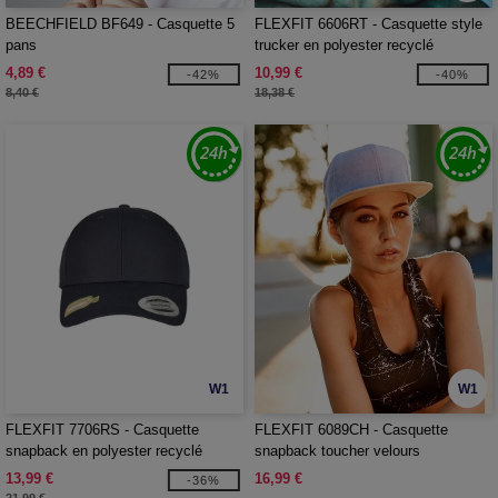
BEECHFIELD BF649 - Casquette 5
FLEXFIT 6606RT - Casquette style
pans
trucker en polyester recyclé
4,89 €
10,99 €
-42%
-40%
8,40 €
18,38 €
W1
W1
FLEXFIT 7706RS - Casquette
FLEXFIT 6089CH - Casquette
snapback en polyester recyclé
snapback toucher velours
13,99 €
16,99 €
-36%