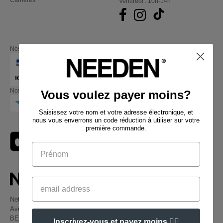
Carrières
Vendredi : 10h-14h
Nos partenaires financiers
Nos transporteurs
Vous voulez payer moins?
Saisissez votre nom et votre adresse électronique, et
nous vous enverrons un code réduction à utiliser sur votre
première commande.
Netenders Belgium SRL
Avenue Hermann-Debroux 54, 1160, Bruxelles
BE61 3632 1629 8017
Inscrivez-vous et payez moins 👍🏼