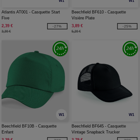
W1
W1
Atlantis AT001 - Casquette Start
Beechfield BF610 - Casquette
Five
Visière Plate
2,39 €
3,89 €
-27%
-25%
3,30 €
5,20 €
W1
W1
Beechfield BF10B - Casquette
Beechfield BF645 - Casquette
Enfant
Vintage Snapback Trucker
3,39 €
3,79 €