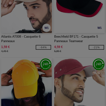
W1
W1
Atlantis AT008 - Casquette 6
Beechfield BF171 - Casquette 5
Panneaux
Panneaux Teamwear
1,59 €
4,59 €
-64%
-21%
4,40 €
5,80 €