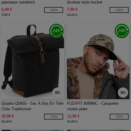
panneaux sandwich
bicolore style trucker
2,49 €
7,99 €
-64%
-34%
7,00 €
12,10 €
W1
W1
Quadra QD655 - Sac À Dos En Toile
FLEXFIT 6089MC - Casquette
Cirée Traditionnel
visière plate
39,99 €
13,99 €
-23%
-33%
52,20 €
21,00 €