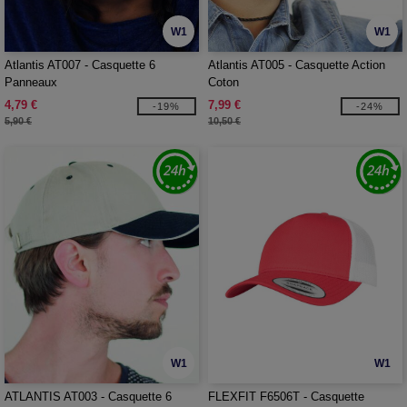
W1
W1
Atlantis AT007 - Casquette 6
Atlantis AT005 - Casquette Action
Panneaux
Coton
4,79 €
7,99 €
-19%
-24%
5,90 €
10,50 €
W1
W1
ATLANTIS AT003 - Casquette 6
FLEXFIT F6506T - Casquette