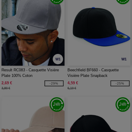
W1
W1
Result RC083 - Casquette Visière
Beechfield BF660 - Casquette
Plate 100% Coton
Visière Plate Snapback
2,69 €
4,59 €
-29%
-25%
3,80 €
6,10 €