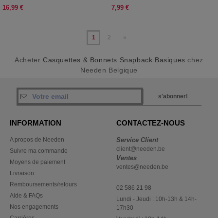
16,99 €
7,99 €
1
2
»
Acheter
Casquettes & Bonnets Snapback Basiques
chez
Needen Belgique
s'abonner!
INFORMATION
CONTACTEZ-NOUS
A propos de Needen
Service Client
client@needen.be
Suivre ma commande
Ventes
Moyens de paiement
ventes@needen.be
Livraison
Remboursements/retours
02 586 21 98
Aide & FAQs
Lundi - Jeudi : 10h-13h & 14h-
Nos engagements
17h30