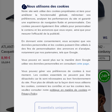
Nous utilisons des cookies
Notre site web utilise des cookies propriétaires et tiers pour
améliorer la fonctionnalité globale, mémoriser vos
préférences, analyser les performances du site et garantir
une expérience de navigation fluide et personnalisée. Ces
cookies peuvent également être utilisés pour personnaliser
le contenu et les annonces que vous voyez, ainsi que pour
mesurer l’efficacité de la publicité.
W1
W1
En donnant votre consentement, vous acceptez que vos
données personnelles et les cookies puissent être utilisés à
ATLANTIS HEADWEAR AT241 -
ATLANTIS HEADWEAR AT242 -
des fins de personnalisation des annonces et d'analyse,
Casquette 6 pans en corduroy
Casquette 6 pans mid visor corduroy
notamment par nos partenaires, tels que Google.
recyclé
recyclé
8,99 €
8,99 €
-32%
-40%
Vous pouvez en savoir plus sur la manière dont Google
13,19 €
14,93 €
utilise vos données personnelles en consultant
cette page
.
Vous pouvez gérer vos préférences de cookies à tout
moment. Les cookies essentiels ne peuvent pas être
désactivés car ils sont nécessaires au bon fonctionnement
du site. Pour plus de détails sur la façon dont nous utilisons
les cookies, comment les contrôler, et sur les cookies tiers,
veuillez consulter notre
politique en matière de cookies
et
Privacy Policy
.
Essentiels uniquement