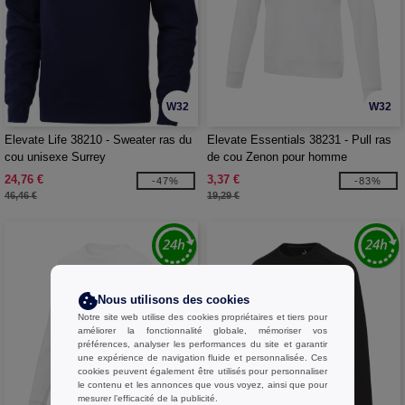
W32
W32
Elevate Life 38210 - Sweater ras du
Elevate Essentials 38231 - Pull ras
cou unisexe Surrey
de cou Zenon pour homme
24,76 €
3,37 €
-47%
-83%
46,46 €
19,29 €
Nous utilisons des cookies
Notre site web utilise des cookies propriétaires et tiers pour
améliorer la fonctionnalité globale, mémoriser vos
préférences, analyser les performances du site et garantir
une expérience de navigation fluide et personnalisée. Ces
cookies peuvent également être utilisés pour personnaliser
le contenu et les annonces que vous voyez, ainsi que pour
mesurer l’efficacité de la publicité.