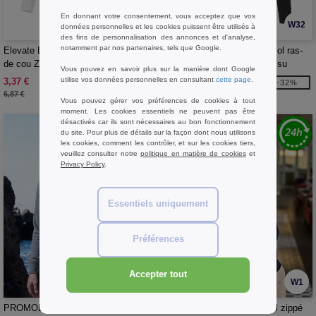
En donnant votre consentement, vous acceptez que vos
W32
W32
données personnelles et les cookies puissent être utilisés à
des fins de personnalisation des annonces et d'analyse,
notamment par nos partenaires, tels que Google.
Elevate Essentials 38232 - Pull ras
Elevate Life 38238 - Pull à col ras-
de cou Zenon pour femme
du-cou Yukon unisexe en tissu
Vous pouvez en savoir plus sur la manière dont Google
interlock pour le sport
utilise vos données personnelles en consultant
cette page
.
3,37 €
32,22 €
-51%
-32%
6,87 €
47,72 €
Vous pouvez gérer vos préférences de cookies à tout
moment. Les cookies essentiels ne peuvent pas être
désactivés car ils sont nécessaires au bon fonctionnement
du site. Pour plus de détails sur la façon dont nous utilisons
les cookies, comment les contrôler, et sur les cookies tiers,
veuillez consulter notre
politique en matière de cookies
et
Privacy Policy
.
Essentiels uniquement
Préférences
Accepter tout
W1
W1
PROMODORO PM5052 - Sweat col
TEE JAYS TJ6010 - Pull col zippé