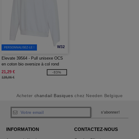
W32
PERSONNALISEZ-LE !
Elevate 39564 - Pull unisexe OCS
en coton bio oversize à col rond
Boris de 280 g/m2
21,29 €
-83%
128,06 €
Acheter
chandail Basiques
chez Needen Belgique
s'abonner!
INFORMATION
CONTACTEZ-NOUS