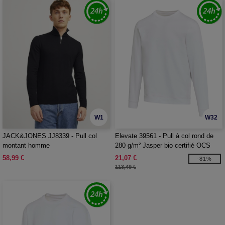
W1
W32
JACK&JONES JJ8339 - Pull col
Elevate 39561 - Pull à col rond de
montant homme
280 g/m² Jasper bio certifié OCS
recyclé unisexe
58,99 €
21,07 €
-81%
113,49 €