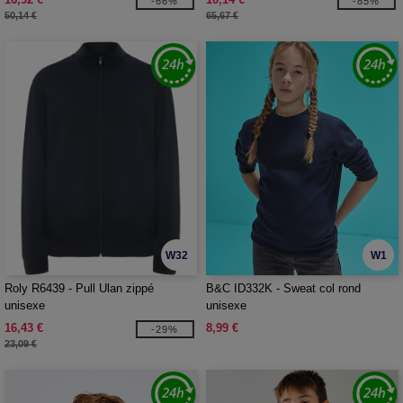
-66%
-85%
50,14 €
65,67 €
W32
W1
Roly R6439 - Pull Ulan zippé
B&C ID332K - Sweat col rond
unisexe
unisexe
16,43 €
8,99 €
-29%
23,09 €