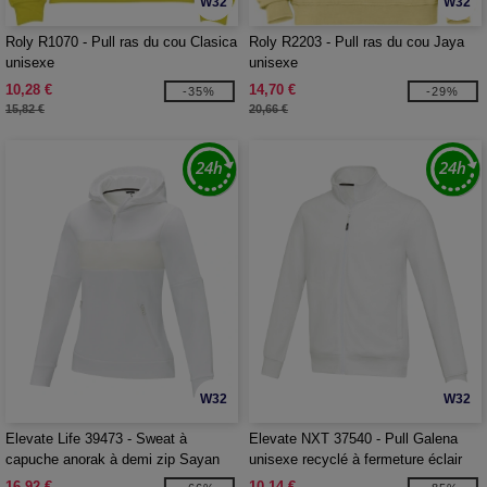
W32
W32
Roly R1070 - Pull ras du cou Clasica
Roly R2203 - Pull ras du cou Jaya
unisexe
unisexe
10,28 €
14,70 €
-35%
-29%
15,82 €
20,66 €
W32
W32
Elevate Life 39473 - Sweat à
Elevate NXT 37540 - Pull Galena
capuche anorak à demi zip Sayan
unisexe recyclé à fermeture éclair
pour femme
intégrale Aware™
16,92 €
10,14 €