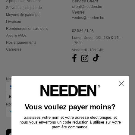
A propos de Needen
Service Client
client@needen.be
Suivre ma commande
Ventes
Moyens de paiement
ventes@needen.be
Livraison
Remboursements/retours
02 586 21 98
Aide & FAQs
Lundi - Jeudi : 10h-13h & 14h-
Nos engagements
17h30
Carrières
Vendredi : 10h-14h
Nos partenaires financiers
Nos transporteurs
Vous voulez payer moins?
Saisissez votre nom et votre adresse électronique, et
nous vous enverrons un code réduction à utiliser sur votre
première commande.