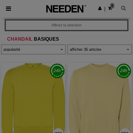
×
Appli Needen
0
Obtenir l'appli
|
Meilleurs prix sur l’app !
Affinez la selection
CHANDAIL
BASIQUES