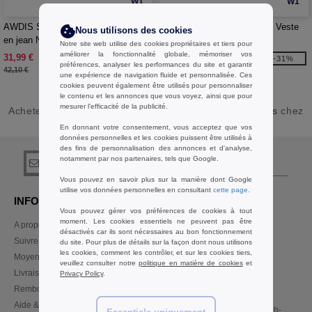
W1
W1
AWDIS SO DENIM SD060 - Veste
AWDIS SO DENIM SD065 - Veste
Nous utilisons des cookies
en jean Noah
en jean Olivia
Notre site web utilise des cookies propriétaires et tiers pour
améliorer la fonctionnalité globale, mémoriser vos
31,99 €
28,99 €
-24%
-31%
préférences, analyser les performances du site et garantir
42,10 €
42,10 €
une expérience de navigation fluide et personnalisée. Ces
cookies peuvent également être utilisés pour personnaliser
le contenu et les annonces que vous voyez, ainsi que pour
mesurer l’efficacité de la publicité.
Acheter
Manteaux & Vestes AWDIS SO DENIM Basiques
chez
Needen Belgique
En donnant votre consentement, vous acceptez que vos
données personnelles et les cookies puissent être utilisés à
des fins de personnalisation des annonces et d'analyse,
notamment par nos partenaires, tels que Google.
s'abonner!
Vous pouvez en savoir plus sur la manière dont Google
utilise vos données personnelles en consultant
cette page
.
INFORMATION
CONTACTEZ-NOUS
Vous pouvez gérer vos préférences de cookies à tout
moment. Les cookies essentiels ne peuvent pas être
A propos de Needen
Service Client
désactivés car ils sont nécessaires au bon fonctionnement
client@needen.be
Suivre ma commande
du site. Pour plus de détails sur la façon dont nous utilisons
Ventes
les cookies, comment les contrôler, et sur les cookies tiers,
Moyens de paiement
veuillez consulter notre
politique en matière de cookies
et
ventes@needen.be
Livraison
Privacy Policy
.
Remboursements/retours
02 586 21 98
Aide & FAQs
Lundi - Jeudi : 10h-13h & 14h-