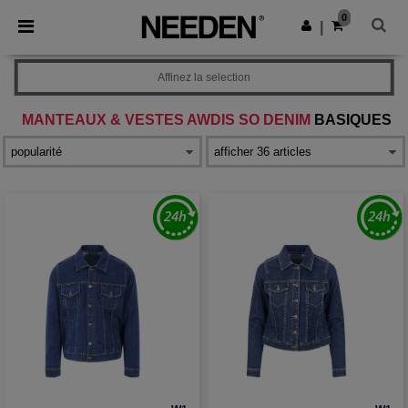
×
Appli Needen
0
Obtenir l'appli
|
Meilleurs prix sur l’app !
Affinez la selection
MANTEAUX & VESTES AWDIS SO DENIM
BASIQUES