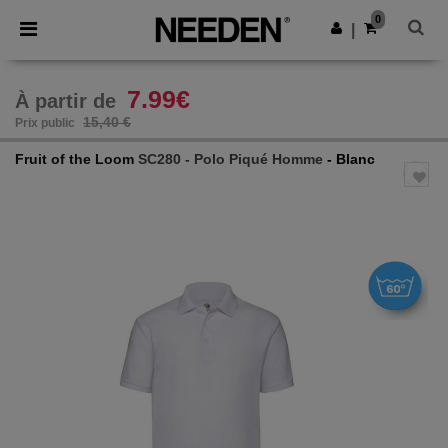
×
Appli Needen
0
Obtenir l'appli
|
Meilleurs prix sur l’app !
7.99€
À partir de
15,40 €
Prix public
Fruit of the Loom
SC280 - Polo Piqué Homme
- Blanc
Previous
Next