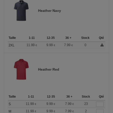
Heather Navy
Taille
1-11
12-35
36 +
Stock
Qté
11.99
9.99
7.99
0
2XL
€
€
€
Heather Red
Taille
1-11
12-35
36 +
Stock
Qté
11.99
9.99
7.99
23
S
€
€
€
11.99
9.99
7.99
2
M
€
€
€