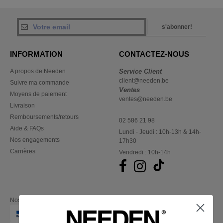
s'abonner!
INFORMATION
CONTACTEZ-NOUS
A propos de Needen
Service Client
client@needen.be
Suivre ma commande
Ventes
Moyens de paiement
ventes@needen.be
Livraison
Remboursements/retours
02 586 21 98
Aide & FAQs
Lundi - Jeudi : 10h-13h & 14h-
Nos engagements
17h30
Carrières
Vendredi : 10h-14h
Nos partenaires financiers