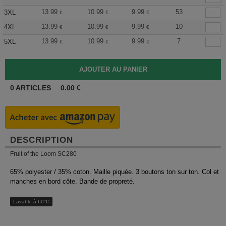
13.99
10.99
9.99
53
3XL
€
€
€
13.99
10.99
9.99
10
4XL
€
€
€
13.99
10.99
9.99
7
5XL
€
€
€
0
ARTICLES
0.00
€
DESCRIPTION
Fruit of the Loom SC280
65% polyester / 35% coton. Maille piquée. 3 boutons ton sur ton. Col et
manches en bord côte. Bande de propreté.
Lavable à 60°C