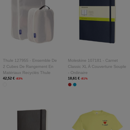
Thule 127955 - Ensemble De
Moleskine 107181 - Carnet
2 Cubes De Rangement En
Classic XL À Couverture Souple
Matériaux Recyclés Thule
- Ordinaire
42,52 €
18,61 €
-83%
-81%