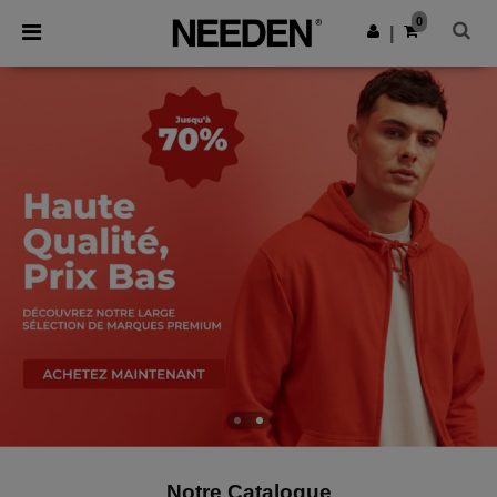
×
Appli Needen
0
Obtenir l'appli
|
Meilleurs prix sur l’app !
Notre Catalogue