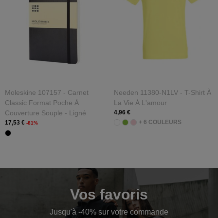
Moleskine 107157 - Carnet
Needen 11380-N1LV - T-Shirt À
Classic Format Poche À
La Vie À L'amour
Couverture Souple - Ligné
4,96 €
+ 6 COULEURS
17,53 €
-81%
Vos favoris
Jusqu'à -40% sur votre commande