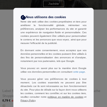
J'achète
Nous utilisons des cookies
Notre site web utilise des cookies propriétaires et tiers pour
améliorer la fonctionnalité globale, mémoriser vos
préférences, analyser les performances du site et garantir
une expérience de navigation fluide et personnalisée. Ces
cookies peuvent également être utilisés pour personnaliser
le contenu et les annonces que vous voyez, ainsi que pour
mesurer l’efficacité de la publicité.
En donnant votre consentement, vous acceptez que vos
données personnelles et les cookies puissent être utilisés à
des fins de personnalisation des annonces et d'analyse,
notamment par nos partenaires, tels que Google.
Vous pouvez en savoir plus sur la manière dont Google
utilise vos données personnelles en consultant
cette page
.
Vous pouvez gérer vos préférences de cookies à tout
moment. Les cookies essentiels ne peuvent pas être
désactivés car ils sont nécessaires au bon fonctionnement
du site. Pour plus de détails sur la façon dont nous utilisons
Label Serie LS42B - Sac De
B&C BCID3 - Sweat Capuche
les cookies, comment les contrôler, et sur les cookies tiers,
Shopping
Homme & Femme Coton
veuillez consulter notre
politique en matière de cookies
et
0,79 €
17,99 €
Privacy Policy
.
-35%
-46%