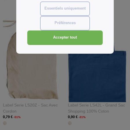
Essentiels uniquement
Préférences
Accepter tout
Label Serie LS20Z - Sac Avec
Label Serie LS42L - Grand Sac
Cordon
Shopping 100% Coton
0,79 €
0,90 €
-51%
-31%