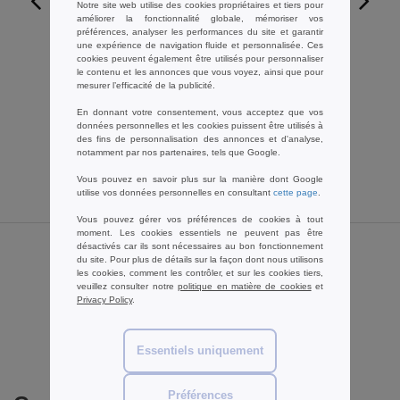
Notre site web utilise des cookies propriétaires et tiers pour
améliorer la fonctionnalité globale, mémoriser vos
W1
préférences, analyser les performances du site et garantir
une expérience de navigation fluide et personnalisée. Ces
Finden & Hales LV322 - Polo Sports
cookies peuvent également être utilisés pour personnaliser
le contenu et les annonces que vous voyez, ainsi que pour
7,80 €
-64%
mesurer l’efficacité de la publicité.
21,55 €
En donnant votre consentement, vous acceptez que vos
données personnelles et les cookies puissent être utilisés à
des fins de personnalisation des annonces et d'analyse,
notamment par nos partenaires, tels que Google.
Vous pouvez en savoir plus sur la manière dont Google
utilise vos données personnelles en consultant
cette page
.
Vous pouvez gérer vos préférences de cookies à tout
moment. Les cookies essentiels ne peuvent pas être
désactivés car ils sont nécessaires au bon fonctionnement
Avis sur Front row FR101
du site. Pour plus de détails sur la façon dont nous utilisons
les cookies, comment les contrôler, et sur les cookies tiers,
veuillez consulter notre
politique en matière de cookies
et
Privacy Policy
.
Ajouter un avis
Essentiels uniquement
Préférences