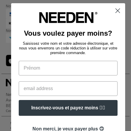
Nos partenaires financiers
Nos transporteurs
Vous voulez payer moins?
Saisissez votre nom et votre adresse électronique, et
nous vous enverrons un code réduction à utiliser sur votre
première commande.
Netenders Belgium SRL
Avenue Hermann-Debroux 54, 1160, Bruxelles
BE61 3632 1629 8017
Inscrivez-vous et payez moins 👍🏼
Ceci n'est PAS l'adresse de retour. Pour les retours, voir ici
👋
Bonjour
Si vous avez des questions ou des
Mentions Légales
-
Politique de Confidentialité
-
Conditions Générales d’Accès et
préoccupations, vous pouvez nous
d’Utilisation
-
Condition Générales d'Achat
-
Politique de Cookies
-
Plan du Site
Non merci, je veux payer plus 🙃
contacter à tout moment. Notre