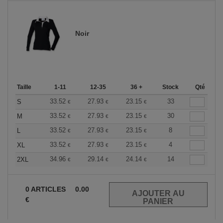
Noir
Taille
1-11
12-35
36 +
Stock
Qté
33.52
27.93
23.15
33
S
€
€
€
33.52
27.93
23.15
30
M
€
€
€
33.52
27.93
23.15
8
L
€
€
€
33.52
27.93
23.15
4
XL
€
€
€
34.96
29.14
24.14
14
2XL
€
€
€
0
ARTICLES
0.00
€