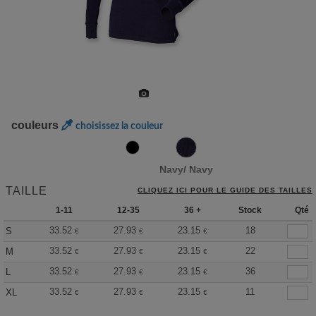
couleurs
choisissez la couleur
Navy/ Navy
TAILLE
CLIQUEZ ICI POUR LE GUIDE DES TAILLES
1-11
12-35
36 +
Stock
Qté
33.52
27.93
23.15
18
S
€
€
€
33.52
27.93
23.15
22
M
€
€
€
33.52
27.93
23.15
36
L
€
€
€
33.52
27.93
23.15
11
XL
€
€
€