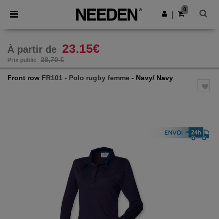
×
Appli Needen
0
Obtenir l'appli
|
Meilleurs prix sur l’app !
23.15€
À partir de
28,70 €
Prix public
Front row
FR101 - Polo rugby femme
- Navy/ Navy
Previous
Next