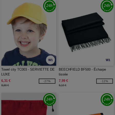
W1
W1
Towel city TC003 - SERVIETTE DE
BEECHFIELD BF500 - Écharpe
LUXE
tissée
6,31 €
7,99 €
-27%
-12%
8,60 €
9,10 €