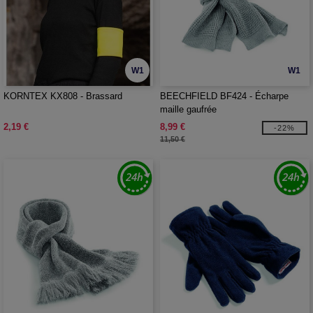
W1
W1
KORNTEX KX808 - Brassard
BEECHFIELD BF424 - Écharpe
maille gaufrée
2,19 €
8,99 €
-22%
11,50 €