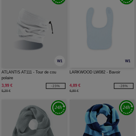
W1
W1
ATLANTIS AT111 - Tour de cou
LARKWOOD LW082 - Bavoir
polaire
3,99 €
4,89 €
-23%
-28%
5,20 €
6,80 €