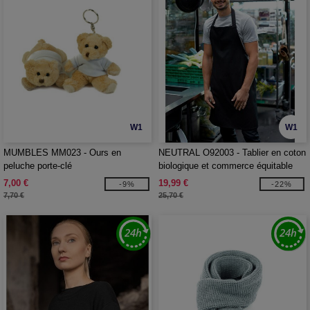
W1
W1
MUMBLES MM023 - Ours en
NEUTRAL O92003 - Tablier en coton
peluche porte-clé
biologique et commerce équitable
7,00 €
19,99 €
-9%
-22%
7,70 €
25,70 €