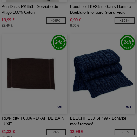
Pen Duick PK853 - Serviette de
Beechfield BF295 - Gants Homme
Plage 100% Coton
Doublure Intérieure Grand Froid
13,99 €
6,99 €
-38%
-13%
22,40 €
8,00 €
W1
W1
Towel city TC006 - DRAP DE BAIN
BEECHFIELD BF499 - Écharpe
LUXE
motif torsadé
21,32 €
12,99 €
-26%
-25%