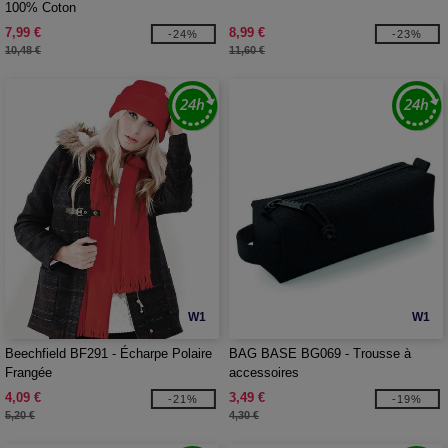
100% Coton
7,99 €
8,99 €
-24%
-23%
10,48 €
11,60 €
W1
W1
Beechfield BF291 - Écharpe Polaire
BAG BASE BG069 - Trousse à
Frangée
accessoires
4,09 €
3,49 €
-21%
-19%
5,20 €
4,30 €