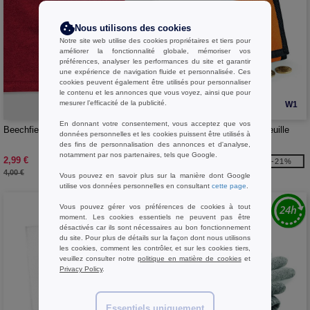
Nous utilisons des cookies
Notre site web utilise des cookies propriétaires et tiers pour
améliorer la fonctionnalité globale, mémoriser vos
préférences, analyser les performances du site et garantir
une expérience de navigation fluide et personnalisée. Ces
cookies peuvent également être utilisés pour personnaliser
le contenu et les annonces que vous voyez, ainsi que pour
mesurer l’efficacité de la publicité.
W1
W1
En donnant votre consentement, vous acceptez que vos
Beechfield BF285 - Tour de Cou
BAG BASE BG040 - Portefeuille
données personnelles et les cookies puissent être utilisés à
des fins de personnalisation des annonces et d'analyse,
notamment par nos partenaires, tels que Google.
2,99 €
3,39 €
-25%
-21%
4,00 €
4,30 €
Vous pouvez en savoir plus sur la manière dont Google
utilise vos données personnelles en consultant
cette page
.
Vous pouvez gérer vos préférences de cookies à tout
moment. Les cookies essentiels ne peuvent pas être
désactivés car ils sont nécessaires au bon fonctionnement
du site. Pour plus de détails sur la façon dont nous utilisons
les cookies, comment les contrôler, et sur les cookies tiers,
veuillez consulter notre
politique en matière de cookies
et
Privacy Policy
.
Essentiels uniquement