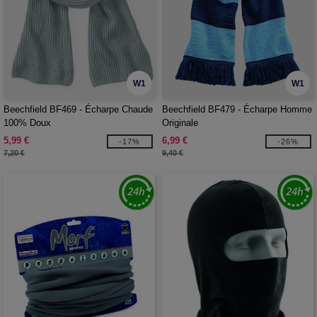
W1
W1
Beechfield BF469 - Écharpe Chaude
Beechfield BF479 - Écharpe Homme
100% Doux
Originale
5,99 €
6,99 €
-17%
-26%
7,20 €
9,40 €