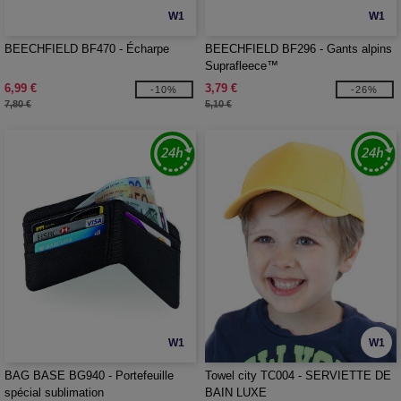
W1
W1
BEECHFIELD BF470 - Écharpe
BEECHFIELD BF296 - Gants alpins
Suprafleece™
6,99 €
3,79 €
-10%
-26%
7,80 €
5,10 €
W1
W1
BAG BASE BG940 - Portefeuille
Towel city TC004 - SERVIETTE DE
spécial sublimation
BAIN LUXE