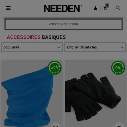
×
Appli Needen
0
Obtenir l'appli
|
Meilleurs prix sur l’app !
Affinez la selection
ACCESSOIRES
BASIQUES