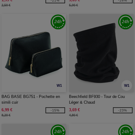
-21%
-26%
2,50 €
5,00 €
W1
W1
BAG BASE BG751 - Pochette en
Beechfield BF930 - Tour de Cou
simili cuir
Léger & Chaud
6,99 €
3,69 €
-15%
-23%
8,20 €
4,80 €