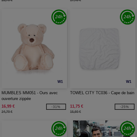
28,70 €
17,40 €
W1
W1
MUMBLES MM051 - Ours avec
TOWEL CITY TC036 - Cape de bain
ouverture zippée
16,99 €
11,75 €
-31%
-25%
24,70 €
15,60 €