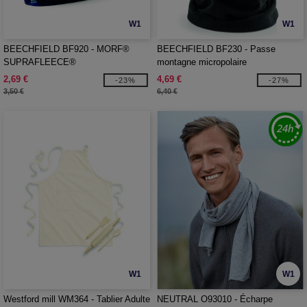
W1
W1
BEECHFIELD BF920 - MORF®
BEECHFIELD BF230 - Passe
SUPRAFLEECE®
montagne micropolaire
2,69 €
4,69 €
-23%
-27%
3,50 €
6,40 €
W1
W1
Westford mill WM364 - Tablier Adulte
NEUTRAL O93010 - Écharpe