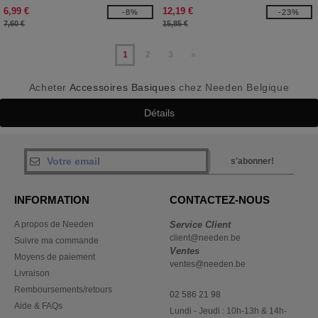
6,99 €
12,19 €
-8%
-23%
7,60 €
15,85 €
1
2
3
»
Acheter
Accessoires Basiques
chez Needen Belgique
Détails
s'abonner!
INFORMATION
CONTACTEZ-NOUS
A propos de Needen
Service Client
client@needen.be
Suivre ma commande
Ventes
Moyens de paiement
ventes@needen.be
Livraison
Remboursements/retours
02 586 21 98
Aide & FAQs
Lundi - Jeudi : 10h-13h & 14h-