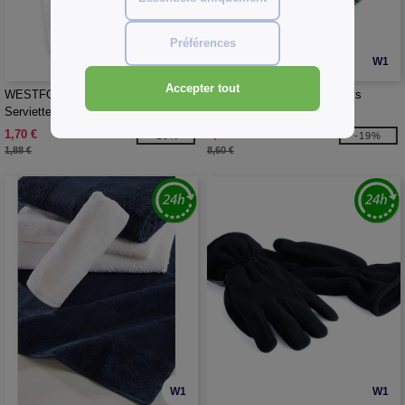
Préférences
W1
W1
Accepter tout
WESTFORD MILL WM701 -
BEECHFIELD BF495 - Gants
Serviette de table
Thinsulate™
1,70 €
6,99 €
-10%
-19%
1,88 €
8,60 €
W1
W1