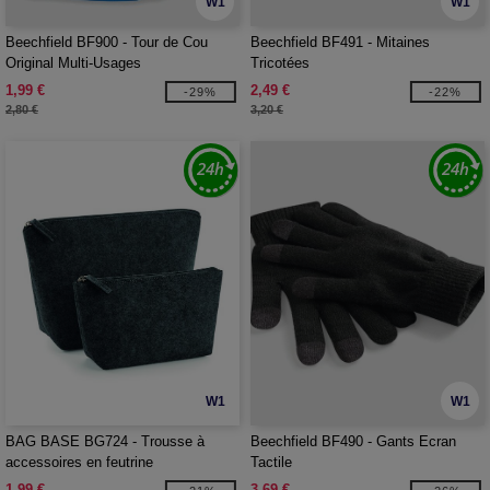
W1
W1
Beechfield BF900 - Tour de Cou
Beechfield BF491 - Mitaines
Original Multi-Usages
Tricotées
1,99 €
2,49 €
-29%
-22%
2,80 €
3,20 €
W1
W1
BAG BASE BG724 - Trousse à
Beechfield BF490 - Gants Ecran
accessoires en feutrine
Tactile
1,99 €
3,69 €