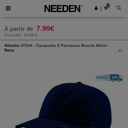
×
Appli Needen
0
Obtenir l'appli
|
Meilleurs prix sur l’app !
7.99€
À partir de
10,30 €
Prix public
Atlantis
AT024 - Casquette 6 Panneaux Boucle Métal
-
Navy
Previous
Next