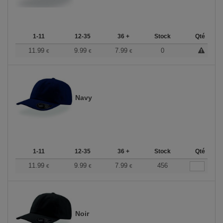
1-11
12-35
36 +
Stock
Qté
11.99
9.99
7.99
0
€
€
€
Navy
1-11
12-35
36 +
Stock
Qté
11.99
9.99
7.99
456
€
€
€
Noir