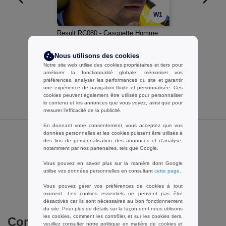
W1
Result RC080 - Casquette Homme
Houston
1,59 €
-31%
Nous utilisons des cookies
Notre site web utilise des cookies propriétaires et tiers pour
2,30 €
améliorer la fonctionnalité globale, mémoriser vos
préférences, analyser les performances du site et garantir
une expérience de navigation fluide et personnalisée. Ces
cookies peuvent également être utilisés pour personnaliser
le contenu et les annonces que vous voyez, ainsi que pour
mesurer l’efficacité de la publicité.
En donnant votre consentement, vous acceptez que vos
données personnelles et les cookies puissent être utilisés à
Avis sur Atlantis AT024
des fins de personnalisation des annonces et d'analyse,
notamment par nos partenaires, tels que Google.
Vous pouvez en savoir plus sur la manière dont Google
utilise vos données personnelles en consultant
cette page
.
Ajouter un avis
Vous pouvez gérer vos préférences de cookies à tout
moment. Les cookies essentiels ne peuvent pas être
désactivés car ils sont nécessaires au bon fonctionnement
du site. Pour plus de détails sur la façon dont nous utilisons
les cookies, comment les contrôler, et sur les cookies tiers,
Commandes en gros
veuillez consulter notre
politique en matière de cookies
et