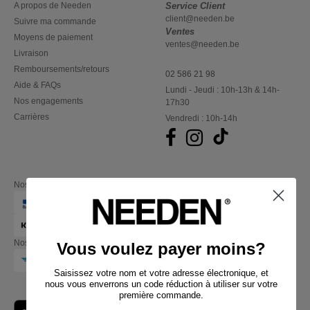
A propos de Needen
Service Client
client@needen.be
Suivre ma commande
Ventes
Moyens de paiement
ventes@needen.be
Livraison
Remboursements/retours
02 586 21 98
Aide & FAQs
Lundi - Jeudi : 10h-13h & 14h-
Nos engagements
17h30
Carrières
Vendredi : 10h-14h
Nos partenaires financiers
Nos transporteurs
Vous voulez payer moins?
Saisissez votre nom et votre adresse électronique, et
nous vous enverrons un code réduction à utiliser sur votre
première commande.