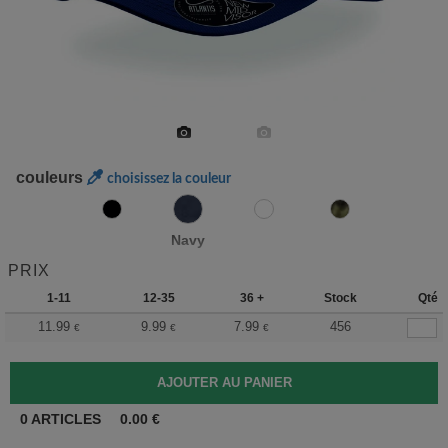
couleurs
choisissez la couleur
Navy
PRIX
1-11
12-35
36 +
Stock
Qté
11.99
9.99
7.99
456
€
€
€
0
ARTICLES
0.00
€