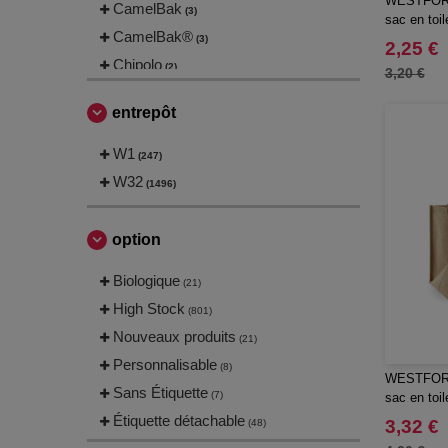
WESTFORD
CamelBak
(3)
sac en toil
CamelBak®
(3)
2,25 €
Chipolo
(2)
3,20 €
EgotierPro
(406)
entrepôt
Elevate
(22)
Elevate Essentials
W1
(2)
(247)
Elevate NXT
W32
(18)
(1496)
Graid™
(2)
Herschel
(9)
option
JournalBooks
(6)
Biologique
(21)
Karst®
(4)
High Stock
(801)
Kooduu
(4)
Nouveaux produits
(21)
Label Serie
(8)
Personnalisable
(8)
Larq
(4)
WESTFORD
Sans Étiquette
(7)
sac en toil
Luxe
(22)
Étiquette détachable
3,32 €
(48)
Marksman
(26)