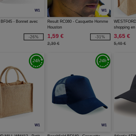
W1
W1
 BF045 - Bonnet avec
Result RC080 - Casquette Homme
WESTFORD 
Houston
shopping en 
1,59 €
3,65 €
-26%
-31%
2,30 €
5,40 €
W1
W1