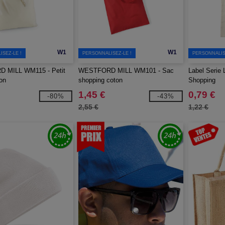
W1
W1
SEZ-LE !
PERSONNALISEZ-LE !
PERSONNALIS
 MILL WM115 - Petit
WESTFORD MILL WM101 - Sac
Label Serie
on
shopping coton
Shopping
1,45 €
0,79 €
-80%
-43%
2,55 €
1,22 €