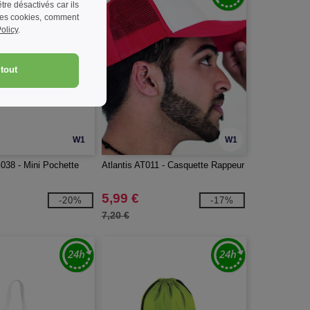
re désactivés car ils
 les cookies, comment
olicy
.
tout
W1
W1
38 - Mini Pochette
Atlantis AT011 - Casquette Rappeur
5,99 €
-20%
-17%
7,20 €