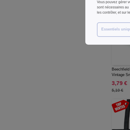
Vous pouvez gérer vo
STAC
(9)
sont nécessaires au 
Seasons
(72)
les contrôler, et sur 
Spiro
(1)
Stanley®
(18)
Essentiels uni
Tekiō®
(6)
Thule
(14)
Towel city
(6)
VELILLA
(1)
WELLmark
(10)
Beechfield
Vintage S
Waterman
(16)
3,79 €
Westford mill
(42)
5,10 €
Xtorm
(20)
Yoko
(4)
Zens
(4)