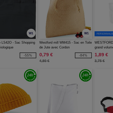
W1
W1
PERSONNALIS
e LS42O - Sac Shopping
Westford mill WM415 - Sac en Toile
WESTFORD 
iologique
de Jute avec Cordon
grand volum
0,79 €
1,89 €
-55%
-84%
4,80 €
3,75 €