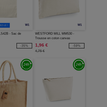
W1
W1
EZ-LE !
 LS42B - Sac de
WESTFORD MILL WM530 -
Trousse en coton canvas
1,96 €
-35%
-59%
4,75 €