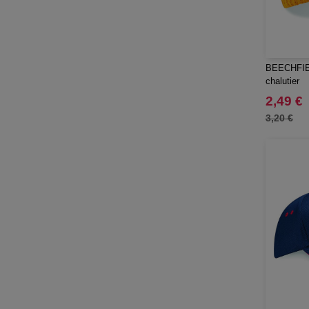
BEECHFIE
chalutier
2,49 €
3,20 €