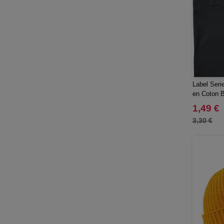
Label Seri
en Coton B
1,49 €
3,30 €