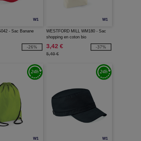
W1
W1
042 - Sac Banane
WESTFORD MILL WM180 - Sac
shopping en coton bio
3,42 €
-26%
-37%
5,40 €
W1
W1