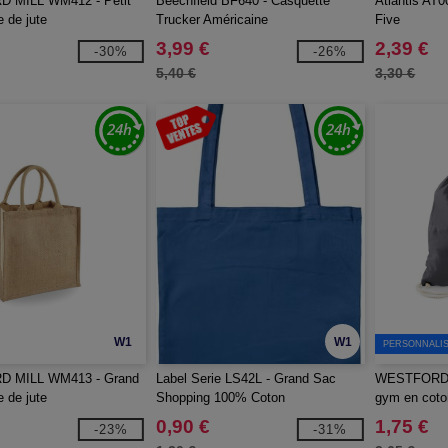
 MILL WM412 - Petit
Beechfield BF640 - Casquette
Atlantis AT0
e de jute
Trucker Américaine
Five
3,99 €
2,39 €
-30%
-26%
5,40 €
3,30 €
W1
W1
PERSONNALIS
 MILL WM413 - Grand
Label Serie LS42L - Grand Sac
WESTFORD 
e de jute
Shopping 100% Coton
gym en coto
0,90 €
1,75 €
-23%
-31%