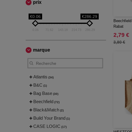
prix
€0.06
€286.29
Beechfield
Rabat
0.06
71.62
143.18
214.73
286.29
2,79 €
3,80 €
marque
Atlantis
(34)
B&C
(1)
Bag Base
(30)
Beechfield
(72)
Black&Match
(2)
Build Your Brand
(1)
CASE LOGIC
(17)