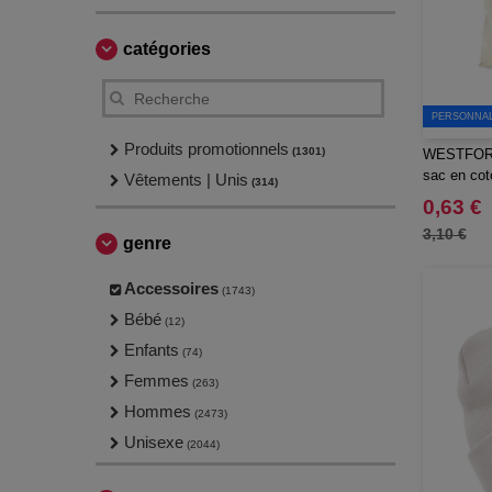
catégories
PERSONNALI
Produits promotionnels
(1301)
WESTFORD
sac en cot
Vêtements | Unis
(314)
0,63 €
3,10 €
genre
Accessoires
(1743)
Bébé
(12)
Enfants
(74)
Femmes
(263)
Hommes
(2473)
Unisexe
(2044)