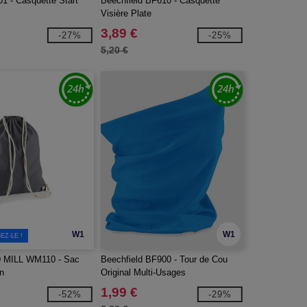
01 - Casquette Start
Beechfield BF610 - Casquette
Visière Plate
3,89 €
-27%
-25%
5,20 €
W1
W1
EZ-LE !
MILL WM110 - Sac
Beechfield BF900 - Tour de Cou
n
Original Multi-Usages
1,99 €
-52%
-29%