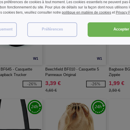
s préférences de cookies à tout moment. Les cookies essentiels ne peuvent pas êt
bon fonctionnement du site. Pour plus de détails sur la façon dont nous utilisons
les cookies tiers, veuillez consulter notre
politique en matière de cookies
et
Privacy P
quement
Préférences
Accepter 
W1
W1
 BF645 - Casquette
Beechfield BF010 - Casquette 5
Bagbase BG0
napback Trucker
Panneaux Original
Zippée
3,39 €
1,99 €
-26%
-26%
4,60 €
2,50 €