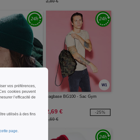
2,80 €
W1
W1
riser vos préférences,
. Ces cookies peuvent
BF425 - Bonnet Vintage
Bagbase BG100 - Sac Gym
surer l’efficacité de
2,69 €
-28%
-25%
e utilisés à des fins
3,60 €
cette page
.