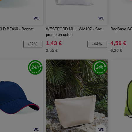
W1
W1
LD BF460 - Bonnet
WESTFORD MILL WM107 - Sac
BagBase BG
promo en coton
1,43 €
4,59 €
-22%
-44%
2,55 €
6,20 €
W1
W1