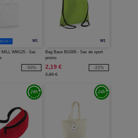
W1
W1
EZ-LE !
MILL WM125 - Sac
Bag Base BG005 - Sac de sport
e
promo
2,19 €
-50%
-22%
2,80 €