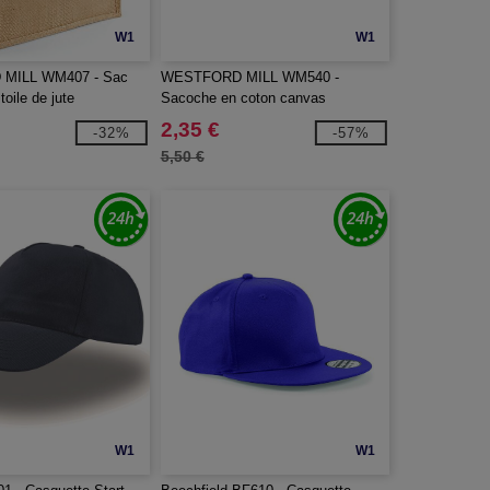
W1
W1
MILL WM407 - Sac
WESTFORD MILL WM540 -
toile de jute
Sacoche en coton canvas
2,35 €
-32%
-57%
5,50 €
W1
W1