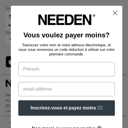
Nos partenaires financiers
Nos transporteurs
Vous voulez payer moins?
Saisissez votre nom et votre adresse électronique, et
nous vous enverrons un code réduction à utiliser sur votre
première commande.
Netenders Belgium SRL
Avenue Hermann-Debroux 54, 1160, Bruxelles
BE61 3632 1629 8017
Inscrivez-vous et payez moins 👍🏼
Ceci n'est PAS l'adresse de retour. Pour les retours, voir ici
👋
Bonjour
Si vous avez des questions ou des
Mentions Légales
-
Politique de Confidentialité
-
Conditions Générales d’Accès et
préoccupations, vous pouvez nous
d’Utilisation
-
Condition Générales d'Achat
-
Politique de Cookies
-
Plan du Site