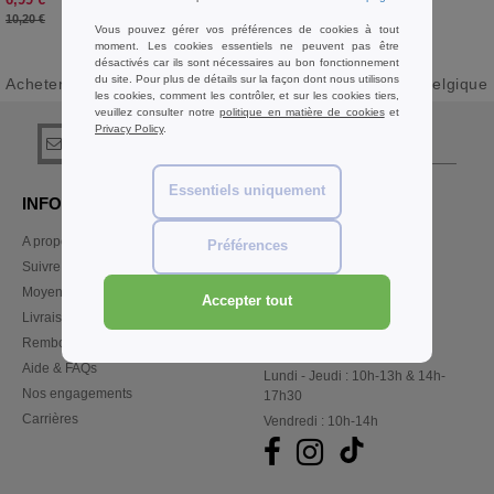
-31%
10,20 €
Vous pouvez gérer vos préférences de cookies à tout
moment. Les cookies essentiels ne peuvent pas être
désactivés car ils sont nécessaires au bon fonctionnement
du site. Pour plus de détails sur la façon dont nous utilisons
Acheter
Polos Hommes Gildan Basiques
chez Needen Belgique
les cookies, comment les contrôler, et sur les cookies tiers,
veuillez consulter notre
politique en matière de cookies
et
Privacy Policy
.
s'abonner!
Essentiels uniquement
INFORMATION
CONTACTEZ-NOUS
A propos de Needen
Service Client
Préférences
client@needen.be
Suivre ma commande
Ventes
Moyens de paiement
Accepter tout
ventes@needen.be
Livraison
Remboursements/retours
02 586 21 98
Aide & FAQs
Lundi - Jeudi : 10h-13h & 14h-
Nos engagements
17h30
Carrières
Vendredi : 10h-14h