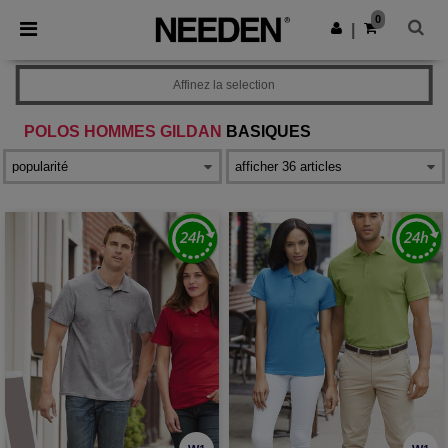
×
Appli Needen
0
Obtenir l'appli
|
Meilleurs prix sur l’app !
Affinez la selection
POLOS HOMMES GILDAN
BASIQUES