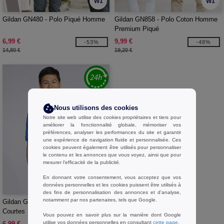
W1
W1
Gildan GN480 - Polo Piqué Homme
Gildan GN858 - Polo Coton Homme
Premium Piqué
6,99 €
9,99 €
-53%
-48%
14,80 €
19,20 €
Nous utilisons des cookies
Notre site web utilise des cookies propriétaires et tiers pour
améliorer la fonctionnalité globale, mémoriser vos
préférences, analyser les performances du site et garantir
une expérience de navigation fluide et personnalisée. Ces
cookies peuvent également être utilisés pour personnaliser
le contenu et les annonces que vous voyez, ainsi que pour
mesurer l’efficacité de la publicité.
En donnant votre consentement, vous acceptez que vos
W1
données personnelles et les cookies puissent être utilisés à
des fins de personnalisation des annonces et d'analyse,
notamment par nos partenaires, tels que Google.
Gildan GN880 - Polo Manches
Courtes
Vous pouvez en savoir plus sur la manière dont Google
utilise vos données personnelles en consultant
cette page
.
6,99 €