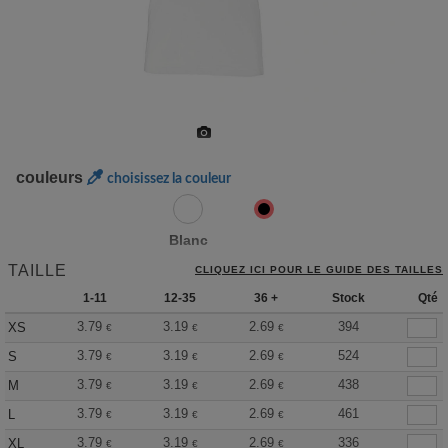
couleurs
choisissez la couleur
Blanc
TAILLE
CLIQUEZ ICI POUR LE GUIDE DES TAILLES
1-11
12-35
36 +
Stock
Qté
3.79
3.19
2.69
394
XS
€
€
€
3.79
3.19
2.69
524
S
€
€
€
3.79
3.19
2.69
438
M
€
€
€
3.79
3.19
2.69
461
L
€
€
€
3.79
3.19
2.69
336
XL
€
€
€