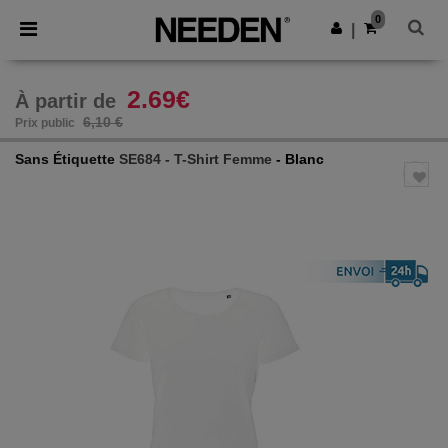
×
Appli Needen
0
Obtenir l'appli
|
Meilleurs prix sur l’app !
2.69€
À partir de
6,10 €
Prix public
Sans Étiquette
SE684 - T-Shirt Femme
- Blanc
Previous
Next