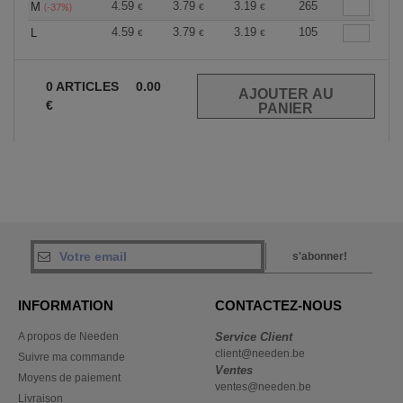
4.59
3.79
3.19
265
M
€
€
€
(-37%)
4.59
3.79
3.19
105
L
€
€
€
0
ARTICLES
0.00
€
s'abonner!
INFORMATION
CONTACTEZ-NOUS
A propos de Needen
Service Client
client@needen.be
Suivre ma commande
Ventes
Moyens de paiement
ventes@needen.be
Livraison