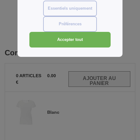
Avis sur Sans Étiquette SE684
Essentiels uniquement
Préférences
Ajouter un avis
Accepter tout
Commandes en gros
0
ARTICLES
0.00
€
Blanc