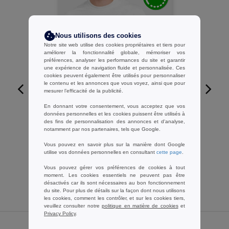
Nous utilisons des cookies
Notre site web utilise des cookies propriétaires et tiers pour
améliorer la fonctionnalité globale, mémoriser vos
préférences, analyser les performances du site et garantir
une expérience de navigation fluide et personnalisée. Ces
cookies peuvent également être utilisés pour personnaliser
le contenu et les annonces que vous voyez, ainsi que pour
mesurer l’efficacité de la publicité.
W1
En donnant votre consentement, vous acceptez que vos
PERSONNALISEZ-LE !
données personnelles et les cookies puissent être utilisés à
des fins de personnalisation des annonces et d'analyse,
Gildan GN180 - Tee shirt pour Adulte
notamment par nos partenaires, tels que Google.
en Coton Lourd
Vous pouvez en savoir plus sur la manière dont Google
3,09 €
-59%
utilise vos données personnelles en consultant
cette page
.
7,60 €
Vous pouvez gérer vos préférences de cookies à tout
moment. Les cookies essentiels ne peuvent pas être
désactivés car ils sont nécessaires au bon fonctionnement
du site. Pour plus de détails sur la façon dont nous utilisons
les cookies, comment les contrôler, et sur les cookies tiers,
veuillez consulter notre
politique en matière de cookies
et
Privacy Policy
.