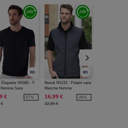
W1
W1
 Étiquette SE680 - T-
Result RS232 - Polaire sans
Fruit of the Loom
t Homme Sans
Manche Homme
Sweat à Capuch
ette
avec Poche Kang
9 €
16,99 €
13,99 €
-57%
-26%
 €
22,90 €
22,70 €