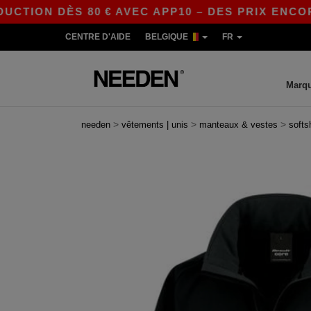
N DÈS 80 € AVEC APP10 – DES PRIX ENCORE PLU
CENTRE D'AIDE
BELGIQUE
FR
Marq
>
>
>
needen
vêtements | unis
manteaux & vestes
softs