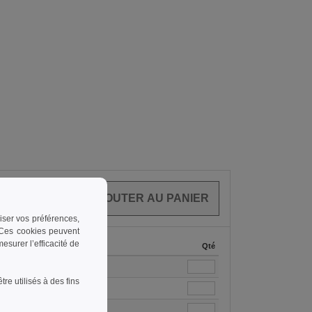
CLES
0.00
€
riser vos préférences,
. Ces cookies peuvent
surer l’efficacité de
36 +
Stock
Qté
19.99
62
€
e utilisés à des fins
19.99
64
€
19.99
55
€