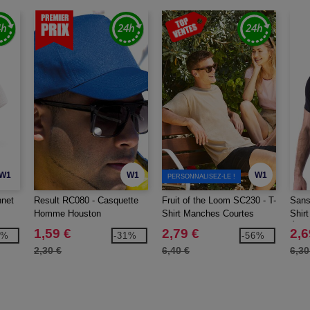
W1
W1
W1
PERSONNALISEZ-LE !
nnet
Result RC080 - Casquette
Fruit of the Loom SC230 - T-
Sans
Homme Houston
Shirt Manches Courtes
Shir
Homme
Étiqu
1,59 €
2,79 €
2,6
6%
-31%
-56%
2,30 €
6,40 €
6,30