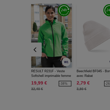
W1
RESULT R231F - Veste
Beechfield BF045 - Bo
Softshell imprimable femme
avec Rabat
19,99 €
2,79 €
-38%
-2
32,40 €
3,80 €