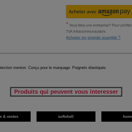
Vous êtes une entreprise? Pour profiter 
TVA Intracommunautaire.
Acheter en grande quantité ?
otection menton. Conçu pour le marquage. Poignets élastiqués.
Produits qui peuvent vous interesser
x & vestes
softshell
hom