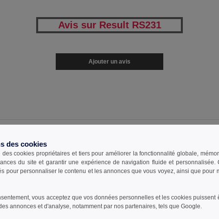
Avis sur Result RS231
Ajouter un avis
0
ARTI
ns des cookies
e des cookies propriétaires et tiers pour améliorer la fonctionnalité globale, mémo
ances du site et garantir une expérience de navigation fluide et personnalisée
sés pour personnaliser le contenu et les annonces que vous voyez, ainsi que pour me
Taille
1-11
12-35
S
28.99
23.99
€
€
sentement, vous acceptez que vos données personnelles et les cookies puissent êtr
M
28.99
23.99
€
€
des annonces et d'analyse, notamment par nos partenaires, tels que Google.
L
28.99
23.99
€
€