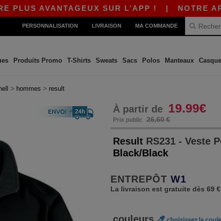
S AVANTAGEUX SUR L’APP !
|
NOTRE APP EST E
PERSONNALISATION
LIVRAISON
MA COMMANDE
ues
Produits Promo
T-Shirts
Sweats
Sacs
Polos
Manteaux
Casque
>
>
hell
hommes
result
19.99€
À partir de
26,60 €
Prix public
Result
RS231 - Veste 
Black/Black
ENTREPÔT
W1
La livraison est gratuite dès 69 €
couleurs
choisissez la coul