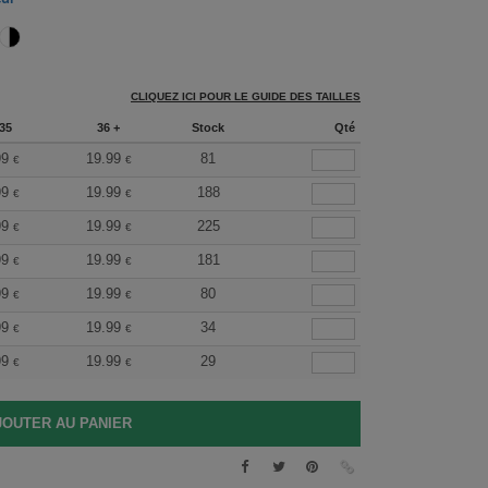
CLIQUEZ ICI POUR LE GUIDE DES TAILLES
35
36 +
Stock
Qté
99
19.99
81
€
€
99
19.99
188
€
€
99
19.99
225
€
€
99
19.99
181
€
€
99
19.99
80
€
€
99
19.99
34
€
€
99
19.99
29
€
€