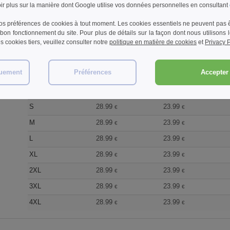
r plus sur la manière dont Google utilise vos données personnelles en consultant
XL
28.99
23.99
€
€
s préférences de cookies à tout moment. Les cookies essentiels ne peuvent pas êt
2XL
28.99
23.99
€
€
bon fonctionnement du site. Pour plus de détails sur la façon dont nous utilisons
les cookies tiers, veuillez consulter notre
politique en matière de cookies
et
Privacy P
3XL
28.99
23.99
€
€
4XL
28.99
23.99
€
€
quement
Préférences
Accepter 
Taille
1-11
12-35
S
28.99
23.99
€
€
M
28.99
23.99
€
€
L
28.99
23.99
€
€
XL
28.99
23.99
€
€
2XL
28.99
23.99
€
€
3XL
28.99
23.99
€
€
4XL
28.99
23.99
€
€