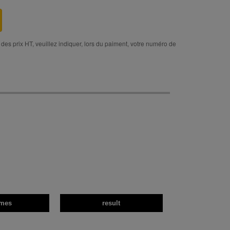
des prix HT, veuillez indiquer, lors du paiment, votre numéro de
mes
result