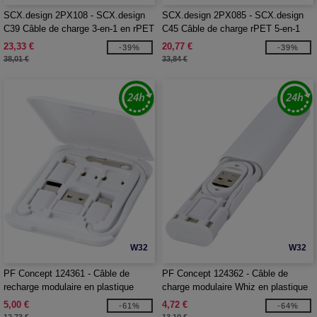
SCX.design 2PX108 - SCX.design
SCX.design 2PX085 - SCX.design
C39 Câble de charge 3-en-1 en rPET
C45 Câble de charge rPET 5-en-1
avec logo lumineux et boîtier en
avec transfert de données
23,33 €
20,77 €
-39%
-39%
bambou quadrillé
38,01 €
33,84 €
W32
W32
PF Concept 124361 - Câble de
PF Concept 124362 - Câble de
recharge modulaire en plastique
charge modulaire Whiz en plastique
recyclé Savvy avec support de
recyclé
5,00 €
4,72 €
-61%
-64%
téléphone