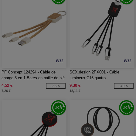
W32
W32
PF Concept 124294 - Câble de
SCX.design 2PX001 - Câble
charge 3-en-1 Bates en paille de blé
lumineux C15 quatro
et liège
4,52 €
9,30 €
-38%
-49%
7,26 €
18,11 €