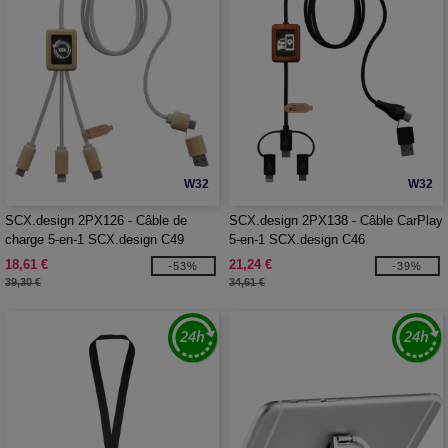
W32
W32
SCX.design 2PX126 - Câble de
SCX.design 2PX138 - Câble CarPlay
charge 5-en-1 SCX.design C49
5-en-1 SCX.design C46
18,61 €
21,24 €
-53%
-39%
39,30 €
34,61 €