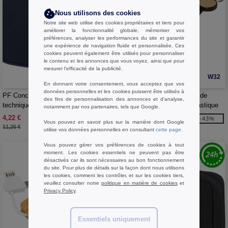
Nous utilisons des cookies
Notre site web utilise des cookies propriétaires et tiers pour
améliorer la fonctionnalité globale, mémoriser vos
préférences, analyser les performances du site et garantir
une expérience de navigation fluide et personnalisée. Ces
cookies peuvent également être utilisés pour personnaliser
le contenu et les annonces que vous voyez, ainsi que pour
mesurer l’efficacité de la publicité.
W32
W32
En donnant votre consentement, vous acceptez que vos
données personnelles et les cookies puissent être utilisés à
PF Concept 130048 - Pochette
PF Concept 124325 - Câble de
des fins de personnalisation des annonces et d'analyse,
technique Ross en RPET certifié
recharge Tecta 6-en-1 en plastique
notamment par nos partenaires, tels que Google.
GRS de 1 L
recyclé/bambou avec porte-clés
4,22 €
6,42 €
-63%
-43%
Vous pouvez en savoir plus sur la manière dont Google
11,26 €
11,18 €
utilise vos données personnelles en consultant
cette page
.
Vous pouvez gérer vos préférences de cookies à tout
moment. Les cookies essentiels ne peuvent pas être
désactivés car ils sont nécessaires au bon fonctionnement
du site. Pour plus de détails sur la façon dont nous utilisons
les cookies, comment les contrôler, et sur les cookies tiers,
veuillez consulter notre
politique en matière de cookies
et
Privacy Policy
.
Essentiels uniquement