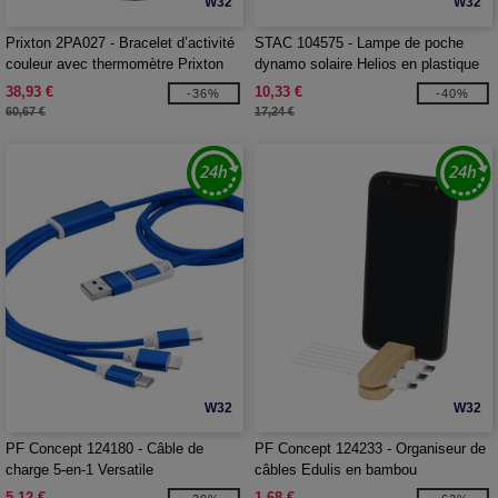
W32
W32
Prixton 2PA027 - Bracelet d’activité
STAC 104575 - Lampe de poche
couleur avec thermomètre Prixton
dynamo solaire Helios en plastique
AT803
recyclé avec mousqueton
38,93 €
10,33 €
-36%
-40%
60,67 €
17,24 €
W32
W32
PF Concept 124180 - Câble de
PF Concept 124233 - Organiseur de
charge 5-en-1 Versatile
câbles Edulis en bambou
5,12 €
1,68 €