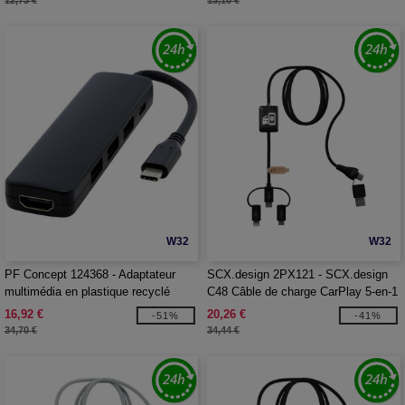
12,73 €
13,10 €
W32
W32
PF Concept 124368 - Adaptateur
SCX.design 2PX121 - SCX.design
multimédia en plastique recyclé
C48 Câble de charge CarPlay 5-en-1
Loop RCS USB 2.0-3.0 avec port
16,92 €
20,26 €
-51%
-41%
HDMI
34,70 €
34,44 €