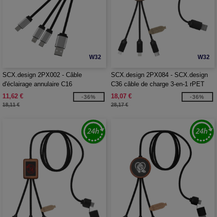
W32
W32
SCX.design 2PX002 - Câble
SCX.design 2PX084 - SCX.design
d'éclairage annulaire C16
C36 câble de charge 3-en-1 rPET
SCX.design
avec logo lumineux et boîtier rond en
11,62 €
18,07 €
-36%
-36%
bambou
18,11 €
28,17 €