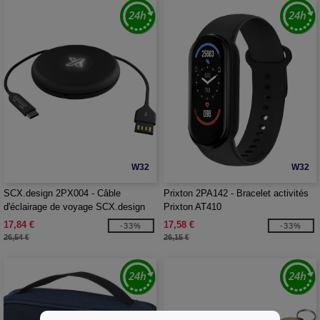
W32
W32
SCX.design 2PX004 - Câble
Prixton 2PA142 - Bracelet activités
d'éclairage de voyage SCX.design
Prixton AT410
C18
17,84 €
17,58 €
-33%
-33%
26,54 €
26,15 €