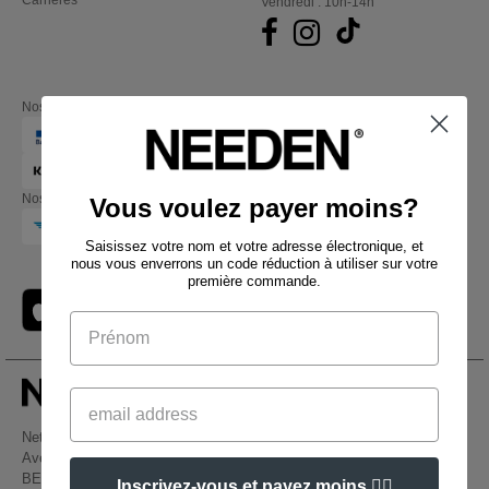
Carrières
Vendredi : 10h-14h
Nos partenaires financiers
Nos transporteurs
Vous voulez payer moins?
Saisissez votre nom et votre adresse électronique, et
nous vous enverrons un code réduction à utiliser sur votre
première commande.
Netenders Belgium SRL
Avenue Hermann-Debroux 54, 1160, Bruxelles
BE61 3632 1629 8017
Inscrivez-vous et payez moins 👍🏼