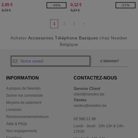
2,05 €
0,12 €
-45%
-57%
3,72 €
0,27 €
1
2
3
»
Acheter
Accessoires Téléphone Basiques
chez Needen
Belgique
s'abonner!
INFORMATION
CONTACTEZ-NOUS
A propos de Needen
Service Client
client@needen.be
Suivre ma commande
Ventes
Moyens de paiement
ventes@needen.be
Livraison
Remboursements/retours
02 586 21 98
Aide & FAQs
Lundi - Jeudi : 10h-13h & 14h-
Nos engagements
17h30