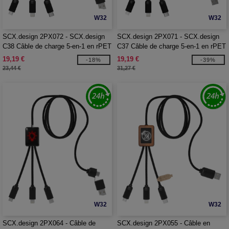
W32
W32
SCX.design 2PX072 - SCX.design
SCX.design 2PX071 - SCX.design
C38 Câble de charge 5-en-1 en rPET
C37 Câble de charge 5-en-1 en rPET
avec logo lumineux et boîtier en bois
avec logo lumineux et boîtier rond en
19,19 €
19,19 €
-18%
-39%
quadrillé
bois
23,44 €
31,27 €
W32
W32
SCX.design 2PX064 - Câble de
SCX.design 2PX055 - Câble en