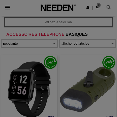
×
Appli Needen
0
Obtenir l'appli
|
Meilleurs prix sur l’app !
Affinez la selection
ACCESSOIRES TÉLÉPHONE
BASIQUES