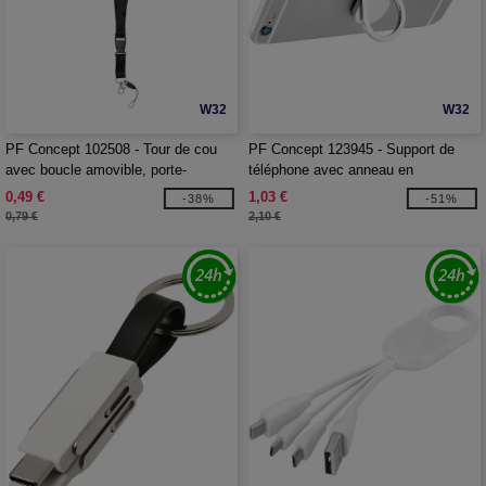
W32
W32
PF Concept 102508 - Tour de cou
PF Concept 123945 - Support de
avec boucle amovible, porte-
téléphone avec anneau en
téléphone Sagan
aluminium Cell
0,49 €
1,03 €
-38%
-51%
0,79 €
2,10 €