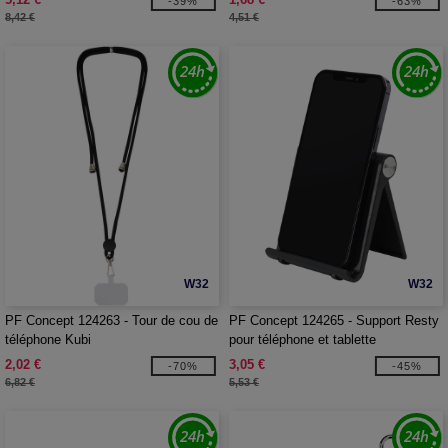
-39%
-63%
8,42 €
4,51 €
W32
W32
PF Concept 124263 - Tour de cou de
PF Concept 124265 - Support Resty
téléphone Kubi
pour téléphone et tablette
2,02 €
3,05 €
-70%
-45%
6,82 €
5,53 €