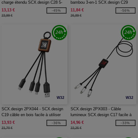
charge étendu SCX.design C28 5-
bambou 3-en-1 SCX.design C29
en-1
13,13 €
11,84 €
-45%
-56%
23,99 €
26,89 €
W32
W32
SCX.design 2PX044 - SCX.design
SCX.design 2PX003 - Câble
C19 câble en bois facile à utiliser
lumineux SCX.design C17 facile à
utiliser
13,93 €
14,96 €
-36%
-33%
21,70 €
22,25 €