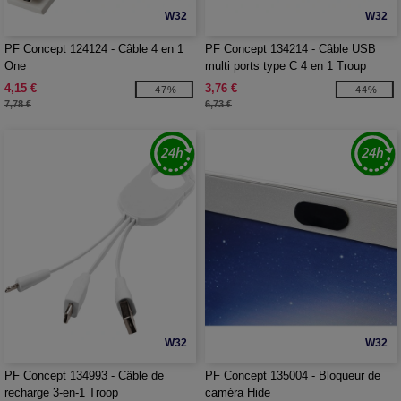
W32
W32
PF Concept 124124 - Câble 4 en 1
PF Concept 134214 - Câble USB
One
multi ports type C 4 en 1 Troup
4,15 €
3,76 €
-47%
-44%
7,78 €
6,73 €
W32
W32
PF Concept 134993 - Câble de
PF Concept 135004 - Bloqueur de
recharge 3-en-1 Troop
caméra Hide