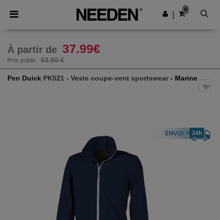
×
Appli Needen
0
Obtenir l'appli
|
Meilleurs prix sur l’app !
37.99€
À partir de
53,50 €
Prix public
Pen Duick
PK521 - Veste coupe-vent sportswear
- Marine
Previous
Next