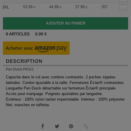
53.99
44.99
37.99
357
3XL
€
€
€
0
ARTICLES
0.00
€
DESCRIPTION
Pen Duick PK521
Capuche dans le col avec cordons contrastés. 2 poches zippées
latérales. Cordon ajustable à la taille. Fermetures Éclair® contrastées.
Languette Pen Duick détachable sur fermeture Éclair® principale.
Accès pour marquage. Poignets ajustables par languette.
Extérieur : 100% nylon taslan imperméable. Intérieur : 100% polyester
filet, manches en taffetas.