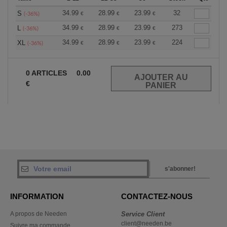
34.99
28.99
23.99
32
S
€
€
€
(-36%)
34.99
28.99
23.99
273
L
€
€
€
(-36%)
34.99
28.99
23.99
224
XL
€
€
€
(-36%)
0
ARTICLES
0.00
€
s'abonner!
INFORMATION
CONTACTEZ-NOUS
A propos de Needen
Service Client
client@needen.be
Suivre ma commande