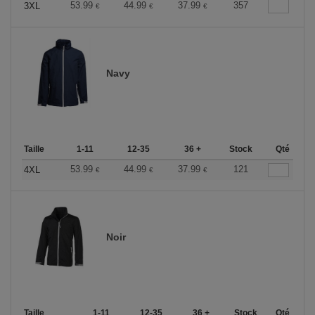
53.99
44.99
37.99
357
3XL
€
€
€
Navy
Taille
1-11
12-35
36 +
Stock
Qté
53.99
44.99
37.99
121
4XL
€
€
€
Noir
Taille
1-11
12-35
36 +
Stock
Qté