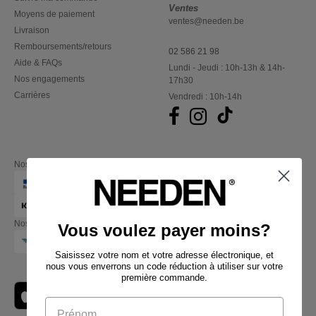
Ventes
Moyens de paiement
ventes@needen.be
Livraison
Remboursements/retours
02 586 21 98
Aide & FAQs
Lundi - Jeudi : 10h-13h & 14h-
Nos engagements
17h30
Carrières
Vendredi : 10h-14h
Nos partenaires financiers
Nos transporteurs
Vous voulez payer moins?
Saisissez votre nom et votre adresse électronique, et
nous vous enverrons un code réduction à utiliser sur votre
première commande.