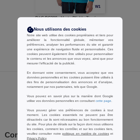
W1
B&C BC300 - Veste Pliable Zippé
Homme
Nous utilisons des cookies
11,99 €
-28%
Notre site web utilise des cookies propriétaires et tiers pour
16,72 €
améliorer la fonctionnalité globale, mémoriser vos
préférences, analyser les performances du site et garantir
une expérience de navigation fluide et personnalisée. Ces
cookies peuvent également être utilisés pour personnaliser
le contenu et les annonces que vous voyez, ainsi que pour
mesurer l’efficacité de la publicité.
En donnant votre consentement, vous acceptez que vos
données personnelles et les cookies puissent être utilisés à
des fins de personnalisation des annonces et d'analyse,
Avis sur Pen Duick PK521
notamment par nos partenaires, tels que Google.
Vous pouvez en savoir plus sur la manière dont Google
utilise vos données personnelles en consultant
cette page
.
Ajouter un avis
Vous pouvez gérer vos préférences de cookies à tout
moment. Les cookies essentiels ne peuvent pas être
désactivés car ils sont nécessaires au bon fonctionnement
du site. Pour plus de détails sur la façon dont nous utilisons
les cookies, comment les contrôler, et sur les cookies tiers,
Commandes en gros
veuillez consulter notre
politique en matière de cookies
et
Privacy Policy
.