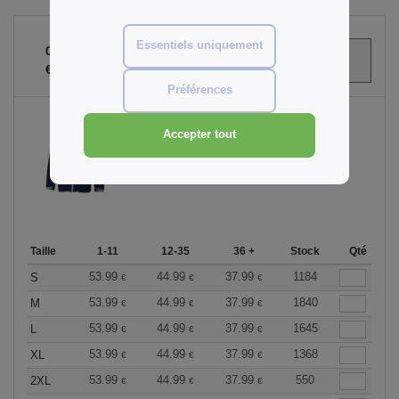
Essentiels uniquement
0
ARTICLES
0.00
€
Préférences
Accepter tout
Marine
Taille
1-11
12-35
36 +
Stock
Qté
53.99
44.99
37.99
1184
S
€
€
€
53.99
44.99
37.99
1840
M
€
€
€
53.99
44.99
37.99
1645
L
€
€
€
53.99
44.99
37.99
1368
XL
€
€
€
53.99
44.99
37.99
550
2XL
€
€
€