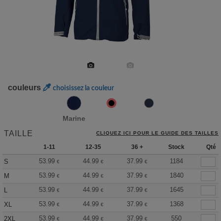
couleurs
choisissez la couleur
Marine
TAILLE
CLIQUEZ ICI POUR LE GUIDE DES TAILLES
1-11
12-35
36 +
Stock
Qté
53.99
44.99
37.99
1184
S
€
€
€
53.99
44.99
37.99
1840
M
€
€
€
53.99
44.99
37.99
1645
L
€
€
€
53.99
44.99
37.99
1368
XL
€
€
€
53.99
44.99
37.99
550
2XL
€
€
€