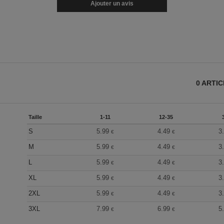
Ajouter un avis
0
ARTI
Taille
1-11
12-35
S
5.99
4.49
3
€
€
M
5.99
4.49
3
€
€
L
5.99
4.49
3
€
€
XL
5.99
4.49
3
€
€
2XL
5.99
4.49
3
€
€
3XL
7.99
6.99
5
€
€