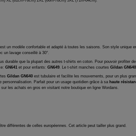
3cm) XL (61cm-76cm) 2XL (66m-78cm) 3XL (71m-84cm).
t un modèle confortable et adapté à toutes les saisons. Son style unique en
vec un lavage conseillé à 30°.
us durable que la plupart des autres t-shirts en coton. Pour pouvoir profiter 
ce:
GN641
et pour enfants:
GN649
. Le t-shirt manches courtes
Gildan GN640
rtes
Gildan GN640
est tubulaire et facilite les mouvements, pour un plus gra
e personnalisation. Parfait pour un usage quotidien grâce à sa
haute résista
ur les achats en gros en visitant notre boutique en ligne Wordans.
 différentes de celles européennes. Cet article peut tailler plus grand.