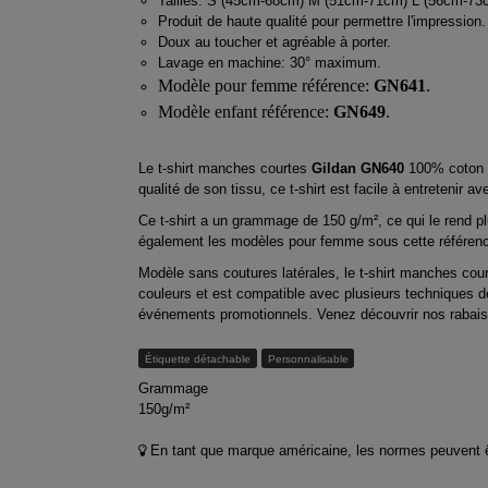
Tailles: S (45cm-68cm) M (51cm-71cm) L (56cm-7
Produit de haute qualité pour permettre l'impression.
Doux au toucher et agréable à porter.
Lavage en machine: 30° maximum.
Modèle pour femme référence:
GN641
.
Modèle enfant référence:
GN649
.
Le t-shirt manches courtes
Gildan GN640
100% coton es
qualité de son tissu, ce t-shirt est facile à entretenir a
Ce t-shirt a un grammage de 150 g/m², ce qui le rend pl
également les modèles pour femme sous cette référen
Modèle sans coutures latérales, le t-shirt manches cou
couleurs et est compatible avec plusieurs techniques d
événements promotionnels. Venez découvrir nos rabais s
Étiquette détachable
Personnalisable
Grammage
150g/m²
En tant que marque américaine, les normes peuvent être