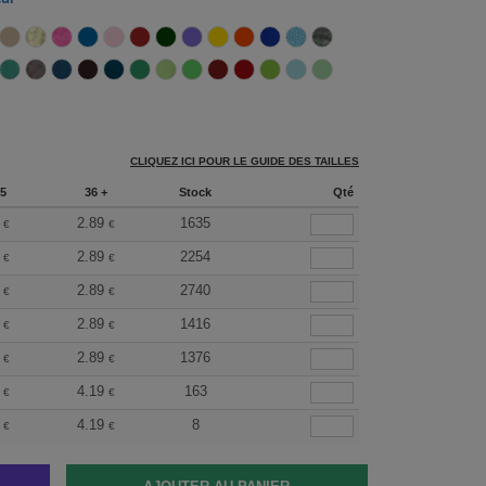
CLIQUEZ ICI POUR LE GUIDE DES TAILLES
5
36 +
Stock
Qté
2.89
1635
€
€
2.89
2254
€
€
2.89
2740
€
€
2.89
1416
€
€
2.89
1376
€
€
4.19
163
€
€
4.19
8
€
€