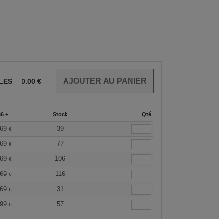
CLES
0.00
€
36 +
Stock
Qté
.69
39
€
.69
77
€
.69
106
€
.69
116
€
.69
31
€
.99
57
€