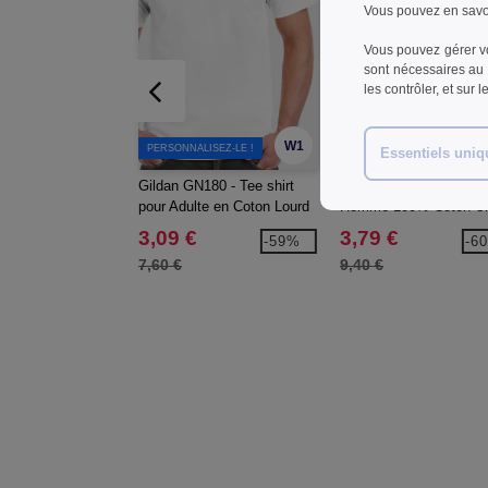
Vous pouvez en savoi
Vous pouvez gérer vo
sont nécessaires au 
les contrôler, et sur 
W1
PERSONNALISEZ-LE !
PERSONNALISEZ-LE !
Essentiels uni
Gildan GN180 - Tee shirt
Gildan GN200 - T-Shirt
pour Adulte en Coton Lourd
Homme 100% Coton Ult
3,09 €
3,79 €
-59%
-6
7,60 €
9,40 €