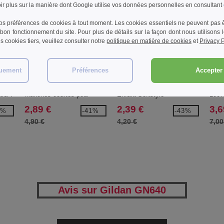
r plus sur la manière dont Google utilise vos données personnelles en consultant
s préférences de cookies à tout moment. Les cookies essentiels ne peuvent pas êt
bon fonctionnement du site. Pour plus de détails sur la façon dont nous utilisons
les cookies tiers, veuillez consulter notre
politique en matière de cookies
et
Privacy P
W1
W1
W1
quement
Préférences
Accepter 
Gildan GN641 - T-shirt
Gildan GN649 - T-shirt
Russe
ra-T
manches courtes pour
Enfant Softstyle
100%
femme Softstyle
2,89 €
2,39 €
3,6
0%
-41%
-43%
4,90 €
4,20 €
7,00
Avis sur Gildan GN640