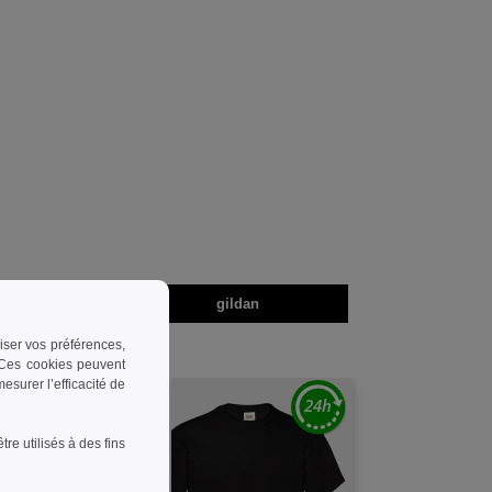
mes
gildan
riser vos préférences,
. Ces cookies peuvent
surer l’efficacité de
e utilisés à des fins