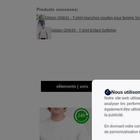
Produits connexes:
Gildan GN641 - T-shirt manches courtes pour femme Sof
Gildan GN649 - T-shirt Enfant Softstyle
vêtements | unis
t-s
Nous utiliso
Notre site web utilis
analyser les perform
également être utili
la publicité.
En donnant votre con
de personnalisation 