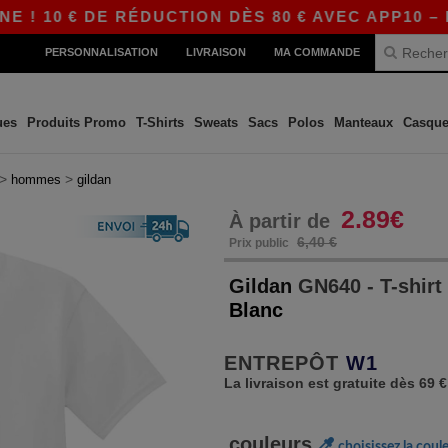
0 € DE RÉDUCTION DÈS 80 € AVEC APP10 – DES 
PERSONNALISATION
LIVRAISON
MA COMMANDE
ues
Produits Promo
T-Shirts
Sweats
Sacs
Polos
Manteaux
Casque
>
>
hommes
gildan
2.89€
À partir de
6,40 €
Prix public
Gildan
GN640 - T-shir
Blanc
ENTREPÔT
W1
La livraison est gratuite dès 69 €
couleurs
choisissez la coul