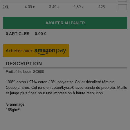
4.09
3.49
2.89
125
2XL
€
€
€
0
ARTICLES
0.00
€
DESCRIPTION
Fruit of the Loom SC600
100% coton / 97% coton / 3% polyester. Col et décolleté féminin.
Coupe cintrée. Col rond en coton/Lycra® avec bande de propreté. Maille
et jauge plus fines pour une impression à haute résolution.
Grammage
165g/m²