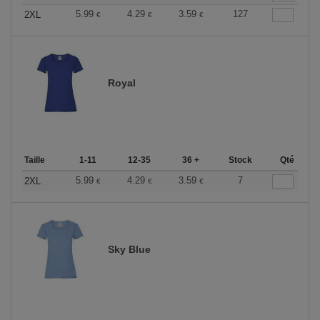
5.99
4.29
3.59
127
2XL
€
€
€
Royal
Taille
1-11
12-35
36 +
Stock
Qté
5.99
4.29
3.59
7
2XL
€
€
€
Sky Blue