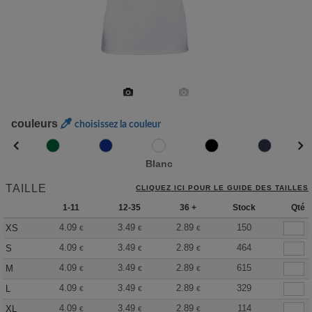
couleurs
choisissez la couleur
Blanc
TAILLE
CLIQUEZ ICI POUR LE GUIDE DES TAILLES
1-11
12-35
36 +
Stock
Qté
4.09
3.49
2.89
150
XS
€
€
€
4.09
3.49
2.89
464
S
€
€
€
4.09
3.49
2.89
615
M
€
€
€
4.09
3.49
2.89
329
L
€
€
€
4.09
3.49
2.89
114
XL
€
€
€