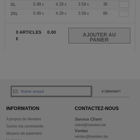
5.99
4.29
3.59
36
XL
€
€
€
5.99
4.29
3.59
86
2XL
€
€
€
0
ARTICLES
0.00
€
s'abonner!
INFORMATION
CONTACTEZ-NOUS
A propos de Needen
Service Client
client@needen.be
Suivre ma commande
Ventes
Moyens de paiement
ventes@needen.be