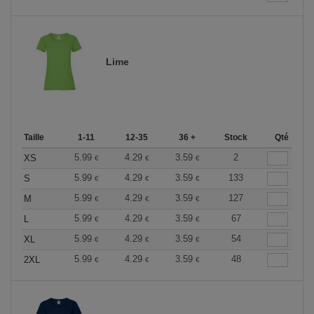
Lime
Taille
1-11
12-35
36 +
Stock
Qté
5.99
4.29
3.59
2
XS
€
€
€
5.99
4.29
3.59
133
S
€
€
€
5.99
4.29
3.59
127
M
€
€
€
5.99
4.29
3.59
67
L
€
€
€
5.99
4.29
3.59
54
XL
€
€
€
5.99
4.29
3.59
48
2XL
€
€
€