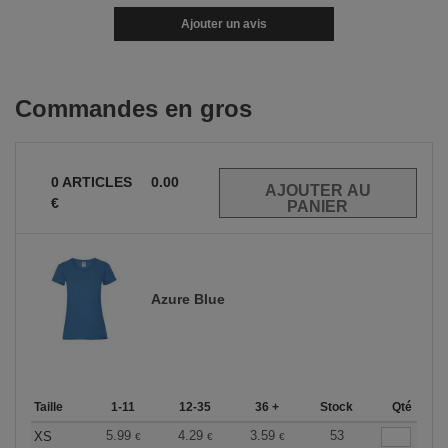
Ajouter un avis
Commandes en gros
0
ARTICLES
0.00
€
Azure Blue
Taille
1-11
12-35
36 +
Stock
Qté
5.99
4.29
3.59
53
XS
€
€
€