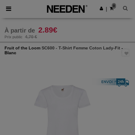
×
Appli Needen
0
Obtenir l'appli
|
Meilleurs prix sur l’app !
2.89€
À partir de
4,70 €
Prix public
Fruit of the Loom
SC600 - T-Shirt Femme Coton Lady-Fit
-
Blanc
Previous
Next