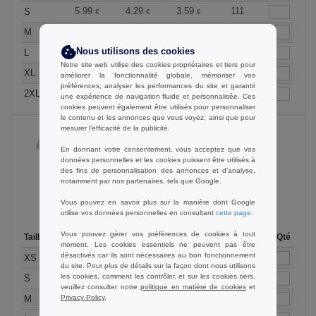
5.99
4.29
3.59
111
S
€
€
€
5.99
4.29
3.59
126
M
€
€
€
5.99
Nous utilisons des cookies
4.29
3.59
186
L
€
€
€
Notre site web utilise des cookies propriétaires et tiers pour
5.99
4.29
3.59
20
XL
€
€
€
améliorer la fonctionnalité globale, mémoriser vos
préférences, analyser les performances du site et garantir
5.99
4.29
3.59
64
2XL
€
€
€
une expérience de navigation fluide et personnalisée. Ces
cookies peuvent également être utilisés pour personnaliser
le contenu et les annonces que vous voyez, ainsi que pour
mesurer l’efficacité de la publicité.
En donnant votre consentement, vous acceptez que vos
Heather Grey
données personnelles et les cookies puissent être utilisés à
des fins de personnalisation des annonces et d'analyse,
notamment par nos partenaires, tels que Google.
Vous pouvez en savoir plus sur la manière dont Google
utilise vos données personnelles en consultant
cette page
.
Vous pouvez gérer vos préférences de cookies à tout
Taille
1-11
12-35
36 +
Stock
Qté
moment. Les cookies essentiels ne peuvent pas être
désactivés car ils sont nécessaires au bon fonctionnement
5.99
4.29
3.59
70
XS
€
€
€
du site. Pour plus de détails sur la façon dont nous utilisons
les cookies, comment les contrôler, et sur les cookies tiers,
5.99
4.29
3.59
107
S
€
€
€
veuillez consulter notre
politique en matière de cookies
et
5.99
4.29
3.59
179
Privacy Policy
.
M
€
€
€