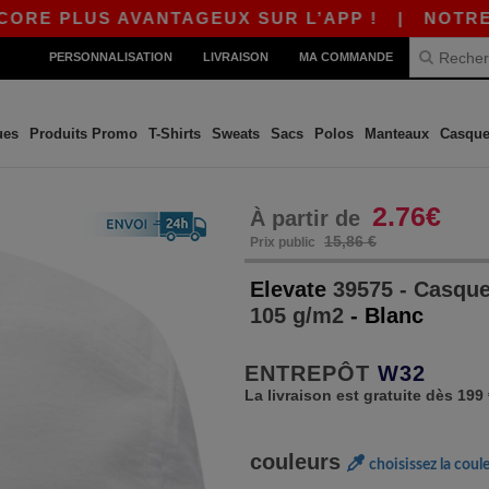
RE PLUS AVANTAGEUX SUR L’APP !
|
NOTRE APP
PERSONNALISATION
LIVRAISON
MA COMMANDE
ues
Produits Promo
T-Shirts
Sweats
Sacs
Polos
Manteaux
Casque
2.76€
À partir de
15,86 €
Prix public
Elevate
39575 - Casque
105 g/m2
- Blanc
ENTREPÔT
W32
La livraison est gratuite dès 199
couleurs
choisissez la coul