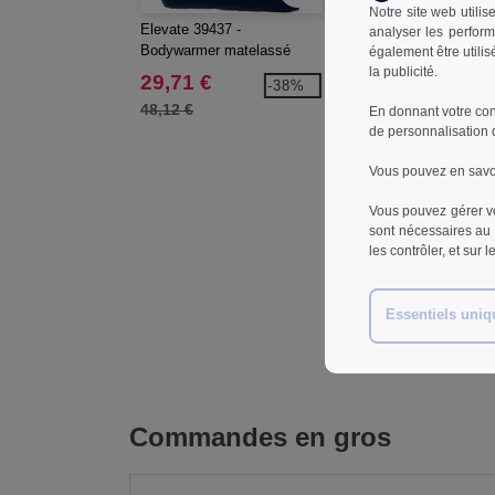
Notre site web utilis
Elevate 39437 -
Elevate 111071 - Bonne
analyser les perform
Bodywarmer matelassé
également être utili
Homme Pallas recyclé
la publicité.
29,71 €
2,27 €
-38%
-3
48,12 €
3,66 €
En donnant votre con
de personnalisation 
Vous pouvez en savoi
Vous pouvez gérer vo
sont nécessaires au 
les contrôler, et sur 
Essentiels uni
Commandes en gros