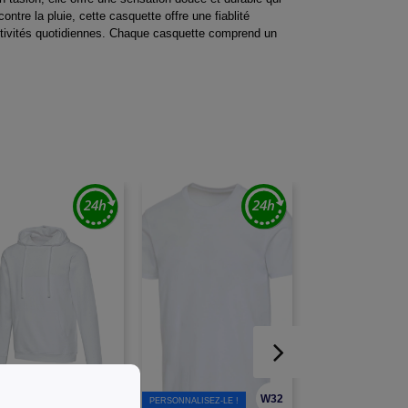
ntre la pluie, cette casquette offre une fiablité
activités quotidiennes. Chaque casquette comprend un
W32
W32
SONNALISEZ-LE !
PERSONNALISEZ-LE !
PERSONNALISEZ-LE !