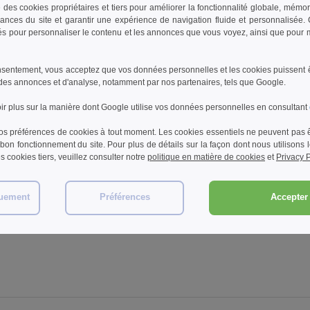
e des cookies propriétaires et tiers pour améliorer la fonctionnalité globale, mémo
t Izu
Elevate 39550 - Polo
Elevate 39551 - Polo
Elev
ances du site et garantir une expérience de navigation fluide et personnalisée
unisexe Apollo à manches
unisexe Zeus à manches
capu
sés pour personnaliser le contenu et les annonces que vous voyez, ainsi que pour me
longues
longues et demi fermeture
21,17 €
23,29 €
28,
8%
-83%
-84%
éclair
121,67 €
146,35 €
166,
sentement, vous acceptez que vos données personnelles et les cookies puissent êtr
des annonces et d'analyse, notamment par nos partenaires, tels que Google.
r plus sur la manière dont Google utilise vos données personnelles en consultant
s préférences de cookies à tout moment. Les cookies essentiels ne peuvent pas êt
bon fonctionnement du site. Pour plus de détails sur la façon dont nous utilisons
les cookies tiers, veuillez consulter notre
politique en matière de cookies
et
Privacy P
Avis sur Elevate 39575
quement
Préférences
Accepter 
Ajouter un avis