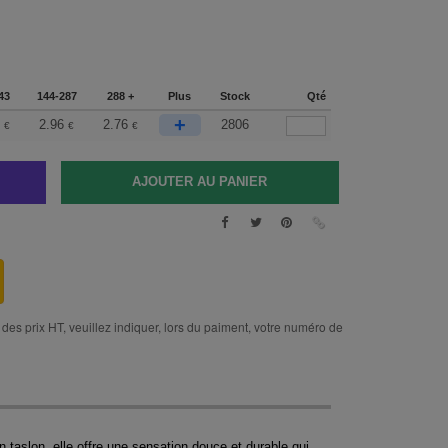
43
144-287
288 +
Plus
Stock
Qté
+
2.96
2.76
2806
€
€
€
des prix HT, veuillez indiquer, lors du paiment, votre numéro de
taslon, elle offre une sensation douce et durable qui