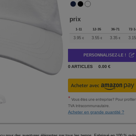
prix
1-11
12-35
36-71
72-1
3.95
3.55
3.35
3.15
€
€
€
PERSONNALISEZ-LE !
0
ARTICLES
0.00
€
Vous êtes une entreprise? Pour profiter 
TVA Intracommunautaire.
Acheter en grande quantité ?
nçu pour des aventures élégantes par tous les temps. Fabriqué en 100 % nylon 