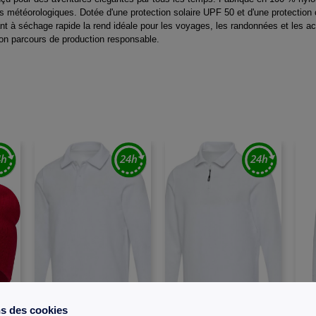
s météorologiques. Dotée d'une protection solaire UPF 50 et d'une protection co
rant à séchage rapide la rend idéale pour les voyages, les randonnées et les 
on parcours de production responsable.
ns des cookies
W32
W32
W32
PER