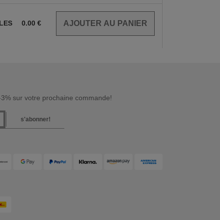
CLES
0.00
€
 -3% sur votre prochaine commande!
s'abonner!