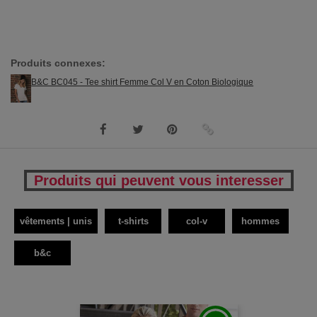
Produits connexes:
B&C BC045 - Tee shirt Femme Col V en Coton Biologique
Produits qui peuvent vous interesser
vêtements | unis
t-shirts
col-v
hommes
b&c