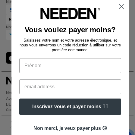
Nos partenaires financiers
Nos transporteurs
Vous voulez payer moins?
Saisissez votre nom et votre adresse électronique, et
nous vous enverrons un code réduction à utiliser sur votre
première commande.
Netenders Belgium SRL
Avenue Hermann-Debroux 54, 1160, Bruxelles
BE61 3632 1629 8017
Inscrivez-vous et payez moins 👍🏼
Ceci n'est PAS l'adresse de retour. Pour les retours, voir ici
👋
Bonjour
Si vous avez des questions ou des
Mentions Légales
-
Politique de Confidentialité
-
Conditions Générales d’Accès et
préoccupations, vous pouvez nous
d’Utilisation
-
Condition Générales d'Achat
-
Politique de Cookies
-
Plan du Site
Non merci, je veux payer plus 🙃
contacter à tout moment. Notre
Copyright 2026 needen.be - Tous droits réservés
chatbot est là pour vous aider.