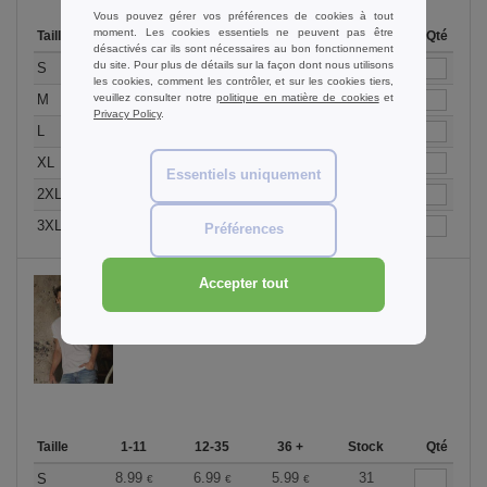
Vous pouvez gérer vos préférences de cookies à tout
moment. Les cookies essentiels ne peuvent pas être
Taille
1-11
12-35
36 +
Stock
Qté
désactivés car ils sont nécessaires au bon fonctionnement
du site. Pour plus de détails sur la façon dont nous utilisons
7.99
6.99
5.99
134
S
€
€
€
les cookies, comment les contrôler, et sur les cookies tiers,
7.99
6.99
5.99
495
veuillez consulter notre
politique en matière de cookies
et
M
€
€
€
Privacy Policy
.
7.99
6.99
5.99
247
L
€
€
€
7.99
6.99
5.99
91
XL
€
€
€
Essentiels uniquement
7.99
6.99
5.99
101
2XL
€
€
€
7.99
6.99
5.99
50
3XL
€
€
€
Préférences
Accepter tout
Kaki
Taille
1-11
12-35
36 +
Stock
Qté
8.99
6.99
5.99
31
S
€
€
€