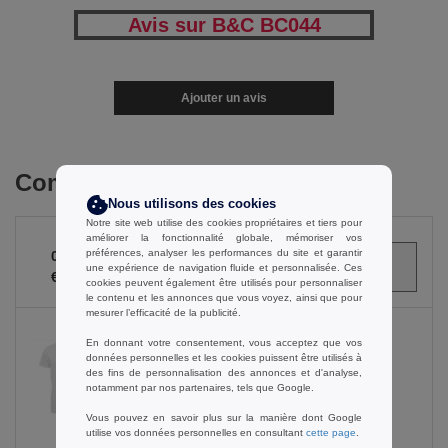
Avis sur B&C BC044
Ajouter un avis
Commandes en gros
Nous utilisons des cookies
Notre site web utilise des cookies propriétaires et tiers pour
améliorer la fonctionnalité globale, mémoriser vos
préférences, analyser les performances du site et garantir
0
ARTICLES
0.00
une expérience de navigation fluide et personnalisée. Ces
€
cookies peuvent également être utilisés pour personnaliser
le contenu et les annonces que vous voyez, ainsi que pour
mesurer l’efficacité de la publicité.
En donnant votre consentement, vous acceptez que vos
données personnelles et les cookies puissent être utilisés à
Blanc
des fins de personnalisation des annonces et d'analyse,
notamment par nos partenaires, tels que Google.
Vous pouvez en savoir plus sur la manière dont Google
utilise vos données personnelles en consultant
cette page
.