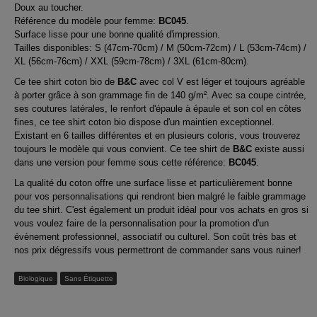
Doux au toucher.
Référence du modèle pour femme:
BC045
.
Surface lisse pour une bonne qualité d'impression.
Tailles disponibles: S (47cm-70cm) / M (50cm-72cm) / L (53cm-74cm) /
XL (56cm-76cm) / XXL (59cm-78cm) / 3XL (61cm-80cm).
Ce tee shirt coton bio de
B&C
avec col V est léger et toujours agréable
à porter grâce à son grammage fin de 140 g/m². Avec sa coupe cintrée,
ses coutures latérales, le renfort d'épaule à épaule et son col en côtes
fines, ce tee shirt coton bio dispose d'un maintien exceptionnel.
Existant en 6 tailles différentes et en plusieurs coloris, vous trouverez
toujours le modèle qui vous convient. Ce tee shirt de
B&C
existe aussi
dans une version pour femme sous cette référence:
BC045
.
La qualité du coton offre une surface lisse et particulièrement bonne
pour vos personnalisations qui rendront bien malgré le faible grammage
du tee shirt. C'est également un produit idéal pour vos achats en gros si
vous voulez faire de la personnalisation pour la promotion d'un
évènement professionnel, associatif ou culturel. Son coût très bas et
nos prix dégressifs vous permettront de commander sans vous ruiner!
Biologique
Sans Étiquette