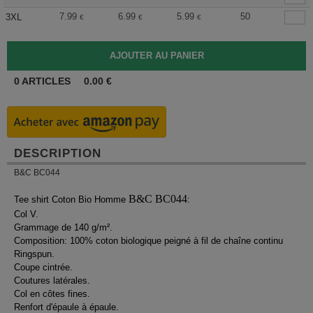
7.99
6.99
5.99
50
3XL
€
€
€
0
ARTICLES
0.00
€
DESCRIPTION
B&C BC044
B&C BC044
Tee shirt Coton Bio Homme
:
Col V.
Grammage de 140 g/m².
Composition: 100% coton biologique peigné à fil de chaîne continu
Ringspun.
Coupe cintrée.
Coutures latérales.
Col en côtes fines.
Renfort d'épaule à épaule.