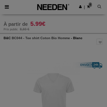
×
Appli Needen
0
Obtenir l'appli
|
Meilleurs prix sur l’app !
5.99€
À partir de
8,60 €
Prix public
B&C
BC044 - Tee shirt Coton Bio Homme
- Blanc
Previous
Next