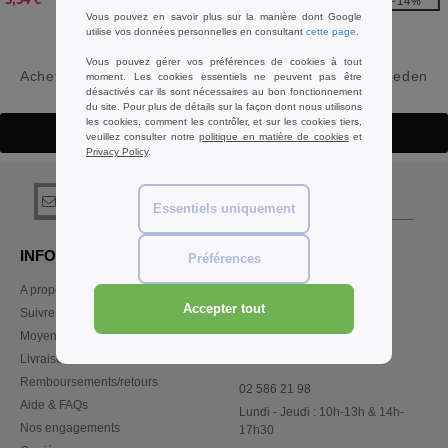
-14%
Vous pouvez en savoir plus sur la manière dont Google
7,00 €
utilise vos données personnelles en consultant
cette page
.
Vous pouvez gérer vos préférences de cookies à tout
Acheter
Accessoires Bleu Bag Base Basiques
chez Needen
moment. Les cookies essentiels ne peuvent pas être
désactivés car ils sont nécessaires au bon fonctionnement
Belgique
du site. Pour plus de détails sur la façon dont nous utilisons
les cookies, comment les contrôler, et sur les cookies tiers,
Détails
veuillez consulter notre
politique en matière de cookies
et
Privacy Policy
.
s'abonner!
Essentiels uniquement
INFORMATION
CONTACTEZ-NOUS
Préférences
A propos de Needen
Service Client
Accepter tout
client@needen.be
Suivre ma commande
Ventes
Moyens de paiement
ventes@needen.be
Livraison
Remboursements/retours
02 586 21 98
Aide & FAQs
Lundi - Jeudi : 10h-13h & 14h-
Nos engagements
17h30