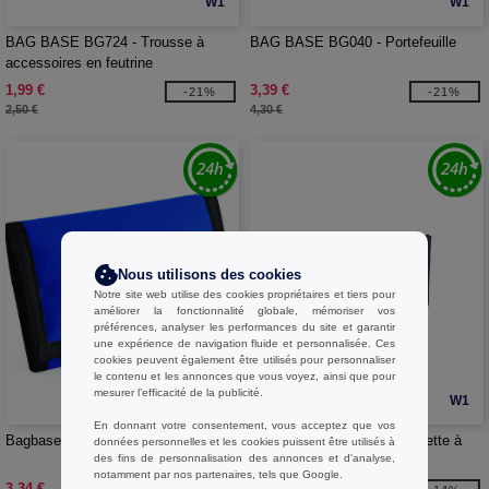
W1
W1
BAG BASE BG724 - Trousse à
BAG BASE BG040 - Portefeuille
accessoires en feutrine
1,99 €
3,39 €
-21%
-21%
2,50 €
4,30 €
Nous utilisons des cookies
Notre site web utilise des cookies propriétaires et tiers pour
améliorer la fonctionnalité globale, mémoriser vos
préférences, analyser les performances du site et garantir
une expérience de navigation fluide et personnalisée. Ces
cookies peuvent également être utilisés pour personnaliser
le contenu et les annonces que vous voyez, ainsi que pour
mesurer l’efficacité de la publicité.
W1
W1
En donnant votre consentement, vous acceptez que vos
Bagbase BG040 - Portefeuille
BAG BASE BG7500 - Pochette à
données personnelles et les cookies puissent être utilisés à
des fins de personnalisation des annonces et d'analyse,
accessoires
notamment par nos partenaires, tels que Google.
3,34 €
5,99 €