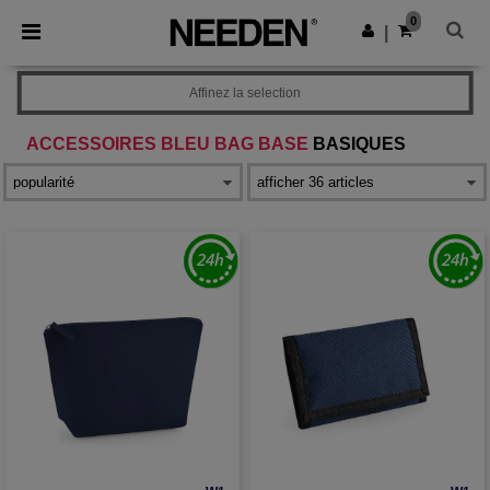
×
Appli Needen
0
Obtenir l'appli
|
Meilleurs prix sur l’app !
Affinez la selection
ACCESSOIRES BLEU BAG BASE
BASIQUES