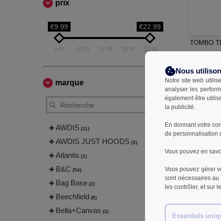
prix
€9.99
€22.99
TOMBO TL5
9.99
13.24
16.49
19.74
22.99
22,99 
Nous utiliso
30,50 €
Notre site web utilis
marque
analyser les perform
également être utili
la publicité.
En donnant votre con
AWDIS
(11)
de personnalisation 
AWDIS JUST HOODS
(3)
Vous pouvez en savoi
Atlantis
(1)
B&C
Vous pouvez gérer vo
(54)
sont nécessaires au 
Bag Base
(2)
les contrôler, et sur 
Beechfield
(8)
Bella+Canvas
(3)
Essentiels uni