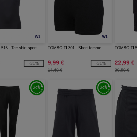
W1
W1
5 - Tee-shirt sport
TOMBO TL301 - Short femme
TOMBO TL58
€
9,99 €
22,99 €
-31%
-31%
14,40 €
30,50 €