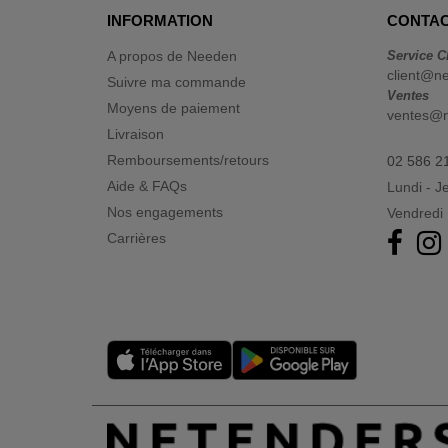
INFORMATION
CONTAC
Starworld
(14)
Tee Jays
A propos de Needen
Service C
(61)
client@n
Tombo
Suivre ma commande
(8)
Ventes
Moyens de paiement
Tombo Teamsport
(1)
ventes@
Livraison
Westford mill
(7)
Remboursements/retours
02 586 2
Aide & FAQs
Lundi - J
Nos engagements
Vendredi 
Carrières