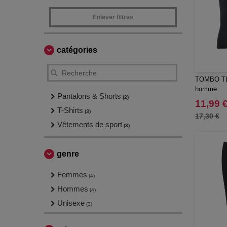
Enlever filtres
catégories
TOMBO TL51
homme
Pantalons & Shorts
(2)
11,99 
T-Shirts
(3)
17,30 €
Vêtements de sport
(3)
genre
Femmes
(4)
Hommes
(4)
Unisexe
(3)