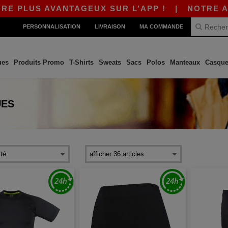
 PLUS AVANTAGEUX SUR L’APP !
|
NOTRE APP E
PERSONNALISATION
LIVRAISON
MA COMMANDE
ues
Produits Promo
T-Shirts
Sweats
Sacs
Polos
Manteaux
Casque
UES