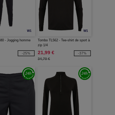
W1
W1
0 - Jogging homme
Tombo TL562 - Tee-shirt de sport à
zip 1/4
21,99 €
-25%
-37%
34,70 €