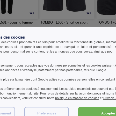
W1
W1
81 - Jogging femme
TOMBO TL600 - Short de sport
TOMBO TF08
€
13,99 €
14,99 €
-25%
-31%
ns des cookies
20,20 €
18,90 €
e des cookies propriétaires et tiers pour améliorer la fonctionnalité globale, mémo
ances du site et garantir une expérience de navigation fluide et personnalisée
sés pour personnaliser le contenu et les annonces que vous voyez, ainsi que pour me
sentement, vous acceptez que vos données personnelles et les cookies puissent êtr
des annonces et d'analyse, notamment par nos partenaires, tels que Google.
r plus sur la manière dont Google utilise vos données personnelles en consultant
s préférences de cookies à tout moment. Les cookies essentiels ne peuvent pas êt
bon fonctionnement du site. Pour plus de détails sur la façon dont nous utilisons
les cookies tiers, veuillez consulter notre
politique en matière de cookies
et
Privacy P
quement
Préférences
Accepter 