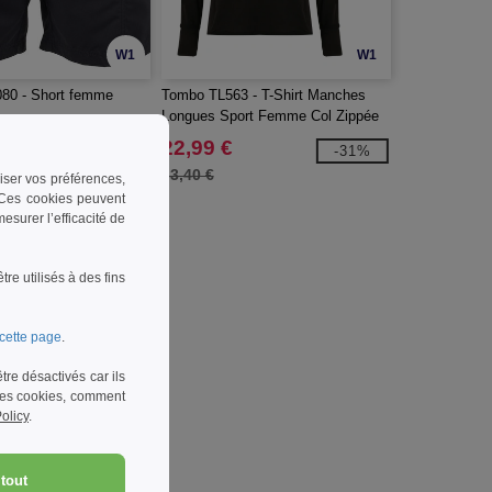
W1
W1
0 - Short femme
Tombo TL563 - T-Shirt Manches
Longues Sport Femme Col Zippée
22,99 €
-21%
-31%
33,40 €
riser vos préférences,
. Ces cookies peuvent
surer l’efficacité de
e utilisés à des fins
cette page
.
re désactivés car ils
 les cookies, comment
olicy
.
tout