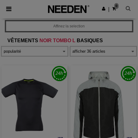
×
Appli Needen
0
Obtenir l'appli
|
Meilleurs prix sur l’app !
Affinez la selection
VÊTEMENTS
NOIR TOMBO L
BASIQUES