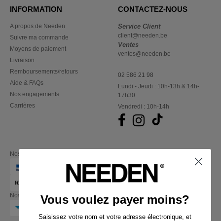
INFORMATION
CONTACTEZ-NOUS
A propos de Needen
Service Client
client@needen.be
Suivre ma commande
Ventes
Moyens de paiement
ventes@needen.be
Livraison
Remboursements/retours
02 586 21 98
Aide & FAQs
Lundi - Jeudi : 10h-13h & 14h-
Nos engagements
17h30
Carrières
Vendredi : 10h-14h
Nos partenaires financiers
Nos transporteurs
Vous voulez payer moins?
Saisissez votre nom et votre adresse électronique, et