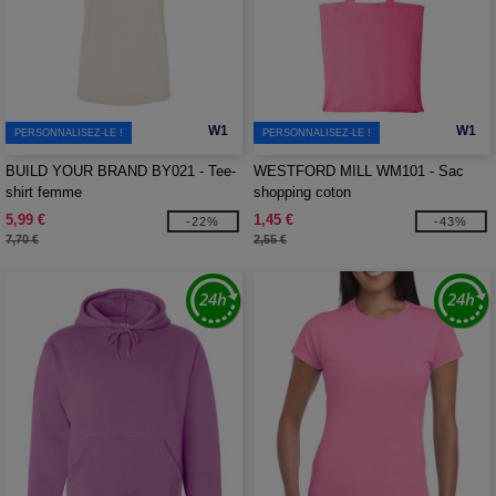
W1
W1
PERSONNALISEZ-LE !
PERSONNALISEZ-LE !
BUILD YOUR BRAND BY021 - Tee-
WESTFORD MILL WM101 - Sac
shirt femme
shopping coton
5,99 €
1,45 €
-22%
-43%
7,70 €
2,55 €