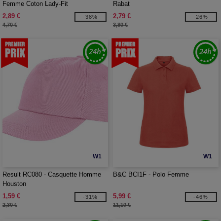
Femme Coton Lady-Fit
Rabat
2,89 €
2,79 €
-38%
-26%
4,70 €
3,80 €
W1
W1
Result RC080 - Casquette Homme
B&C BCI1F - Polo Femme
Houston
1,59 €
5,99 €
-31%
-46%
2,30 €
11,10 €