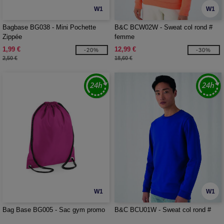
W1
W1
Bagbase BG038 - Mini Pochette
B&C BCW02W - Sweat col rond #
Zippée
femme
1,99 €
12,99 €
-20%
-30%
2,50 €
18,60 €
W1
W1
Bag Base BG005 - Sac gym promo
B&C BCU01W - Sweat col rond #