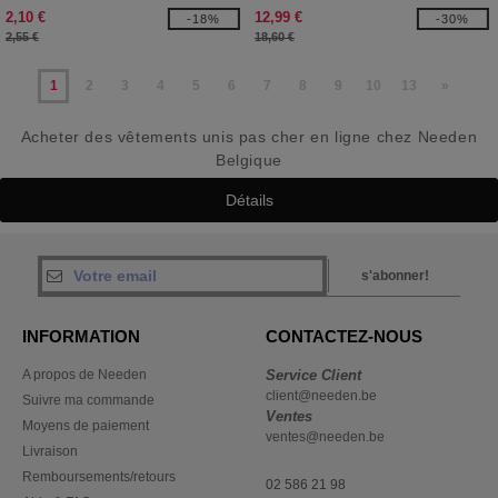
2,10 €
12,99 €
-18%
-30%
2,55 €
18,60 €
1
2
3
4
5
6
7
8
9
10
13
»
Acheter des vêtements unis pas cher en ligne chez Needen
Belgique
Détails
s'abonner!
INFORMATION
CONTACTEZ-NOUS
A propos de Needen
Service Client
client@needen.be
Suivre ma commande
Ventes
Moyens de paiement
ventes@needen.be
Livraison
Remboursements/retours
02 586 21 98