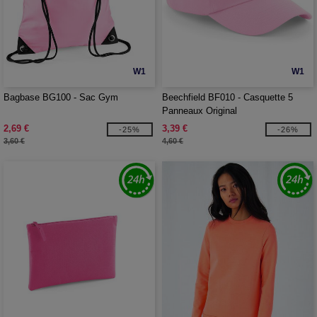
W1
W1
Bagbase BG100 - Sac Gym
Beechfield BF010 - Casquette 5
Panneaux Original
2,69 €
3,39 €
-25%
-26%
3,60 €
4,60 €