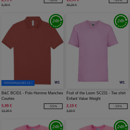
-56%
-54%
6,40 €
30,20 €
W1
W1
PERSONNALISEZ-LE !
B&C BCID1 - Polo Homme Manches
Fruit of the Loom SC231 - Tee shirt
Courtes
Enfant Value Weight
5,99 €
2,19 €
-55%
-39%
13,30 €
3,60 €