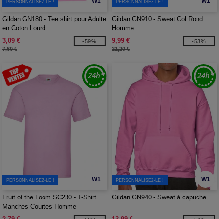
W1
W1
PERSONNALISEZ-LE !
PERSONNALISEZ-LE !
Gildan GN180 - Tee shirt pour Adulte
Gildan GN910 - Sweat Col Rond
en Coton Lourd
Homme
3,09 €
9,99 €
-59%
-53%
7,60 €
21,20 €
W1
W1
PERSONNALISEZ-LE !
PERSONNALISEZ-LE !
Fruit of the Loom SC230 - T-Shirt
Gildan GN940 - Sweat à capuche
Manches Courtes Homme
2,79 €
13,99 €