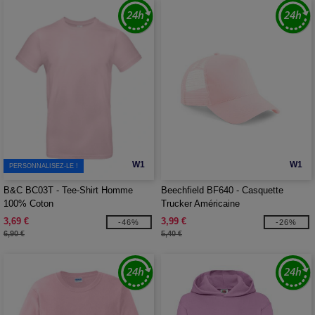
W1
W1
PERSONNALISEZ-LE !
B&C BC03T - Tee-Shirt Homme
Beechfield BF640 - Casquette
100% Coton
Trucker Américaine
3,69 €
3,99 €
-46%
-26%
6,90 €
5,40 €