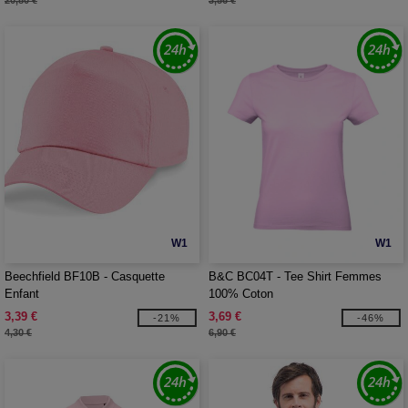
20,80 €
3,56 €
W1
W1
Beechfield BF10B - Casquette
B&C BC04T - Tee Shirt Femmes
Enfant
100% Coton
3,39 €
3,69 €
-21%
-46%
4,30 €
6,90 €