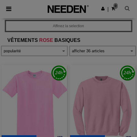
×
Appli Needen
0
Obtenir l'appli
|
Meilleurs prix sur l’app !
Affinez la selection
VÊTEMENTS
ROSE
BASIQUES