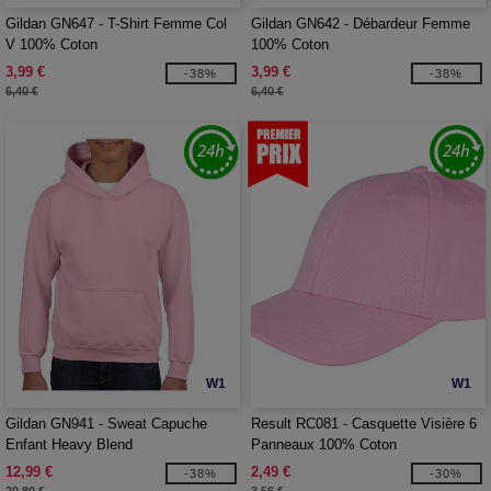
Gildan GN647 - T-Shirt Femme Col
Gildan GN642 - Débardeur Femme
V 100% Coton
100% Coton
3,99 €
3,99 €
-38%
-38%
6,40 €
6,40 €
W1
W1
Gildan GN941 - Sweat Capuche
Result RC081 - Casquette Visière 6
Enfant Heavy Blend
Panneaux 100% Coton
12,99 €
2,49 €
-38%
-30%