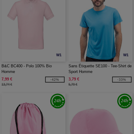
W1
W1
B&C BC400 - Polo 100% Bio
Sans Étiquette SE100 - Tee-Shirt de
Homme
Sport Homme
7,99 €
3,79 €
-42%
-33%
13,74 €
5,70 €