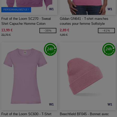
W1
W1
PERSONNALISEZ-LE !
Fruit of the Loom SC270 - Sweat
Gildan GN641 - T-shirt manches
Shirt Capuche Homme Coton
courtes pour femme Softstyle
13,99 €
2,89 €
-38%
-41%
22,70 €
4,90 €
W1
W1
Fruit of the Loom SC600 - T-Shirt
Beechfield BF045 - Bonnet avec