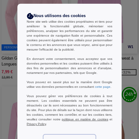
Nous utilisons des cookies
Notre site web utilise des cookies propriétaires et tiers pour
améliorer la fonctionnalité globale, mémoriser vos
préférences, analyser les performances du site et garantir
une expérience de navigation fluide et personnalisée. Ces
cookies peuvent également être utilisés pour personnaliser
le contenu et les annonces que vous voyez, ainsi que pour
W1
W1
PERSONNALISEZ-LE !
mesurer l’efficacité de la publicité.
Gildan GN186 - T-Shirt Manches
Fruit of the Loom SC371 - Sweat à
En donnant votre consentement, vous acceptez que vos
données personnelles et les cookies puissent être utilisés à
Longues Homme Ultra-T
Capuche Enfant
des fins de personnalisation des annonces et d'analyse,
7,99 €
12,99 €
-38%
-32%
notamment par nos partenaires, tels que Google.
12,90 €
19,20 €
Vous pouvez en savoir plus sur la manière dont Google
utilise vos données personnelles en consultant
cette page
.
Vous pouvez gérer vos préférences de cookies à tout
moment. Les cookies essentiels ne peuvent pas être
désactivés car ils sont nécessaires au bon fonctionnement
du site. Pour plus de détails sur la façon dont nous utilisons
les cookies, comment les contrôler, et sur les cookies tiers,
veuillez consulter notre
politique en matière de cookies
et
Privacy Policy
.