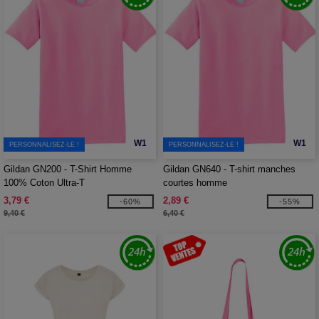
W1
W1
PERSONNALISEZ-LE !
PERSONNALISEZ-LE !
Gildan GN200 - T-Shirt Homme
Gildan GN640 - T-shirt manches
100% Coton Ultra-T
courtes homme
3,79 €
2,89 €
-60%
-55%
9,40 €
6,40 €