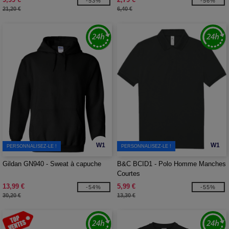
-53%
-56%
21,20 €
6,40 €
W1
W1
PERSONNALISEZ-LE !
PERSONNALISEZ-LE !
Gildan GN940 - Sweat à capuche
B&C BCID1 - Polo Homme Manches
Courtes
13,99 €
5,99 €
-54%
-55%
30,20 €
13,30 €