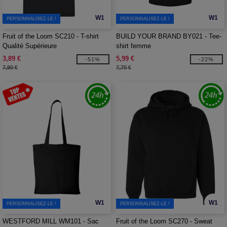
W1
W1
PERSONNALISEZ-LE !
PERSONNALISEZ-LE !
Fruit of the Loom SC210 - T-shirt
BUILD YOUR BRAND BY021 - Tee-
Qualité Supérieure
shirt femme
3,89 €
5,99 €
-51%
-22%
7,90 €
7,70 €
W1
W1
PERSONNALISEZ-LE !
PERSONNALISEZ-LE !
WESTFORD MILL WM101 - Sac
Fruit of the Loom SC270 - Sweat