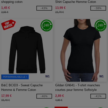
shopping coton
Shirt Capuche Homme Coton
1,45 €
13,99 €
-43%
-38%
2,55 €
22,70 €
W1
W1
PERSONNALISEZ-LE !
B&C BCID3 - Sweat Capuche
Gildan GN641 - T-shirt manches
Homme & Femme Coton
courtes pour femme Softstyle
17,99 €
2,89 €
-46%
-41%
33,40 €
4,90 €