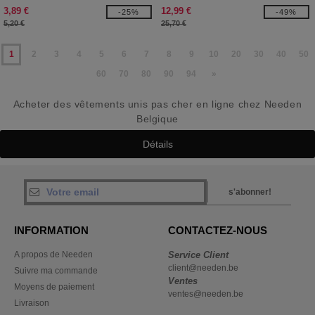
3,89 €
12,99 €
-25%
-49%
5,20 €
25,70 €
1
2
3
4
5
6
7
8
9
10
20
30
40
50
60
70
80
90
94
»
Acheter des vêtements unis pas cher en ligne chez Needen
Belgique
Détails
s'abonner!
INFORMATION
CONTACTEZ-NOUS
A propos de Needen
Service Client
client@needen.be
Suivre ma commande
Ventes
Moyens de paiement
ventes@needen.be
Livraison