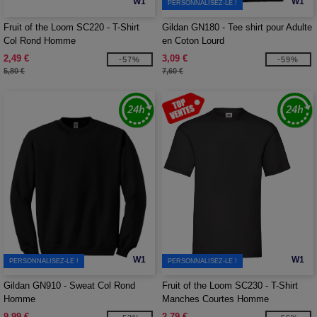
W1
W1
PERSONNALISEZ-LE !
Fruit of the Loom SC220 - T-Shirt
Gildan GN180 - Tee shirt pour Adulte
Col Rond Homme
en Coton Lourd
2,49 €
3,09 €
-57%
-59%
5,80 €
7,60 €
W1
W1
PERSONNALISEZ-LE !
PERSONNALISEZ-LE !
Gildan GN910 - Sweat Col Rond
Fruit of the Loom SC230 - T-Shirt
Homme
Manches Courtes Homme
9,99 €
2,79 €