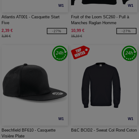
W1
W1
Atlantis AT001 - Casquette Start
Fruit of the Loom SC260 - Pull à
Five
Manches Raglan Homme
2,39 €
10,99 €
-27%
-27%
3,30 €
15,10 €
W1
W1
Beechfield BF610 - Casquette
B&C BCID2 - Sweat Col Rond Coton
Visière Plate