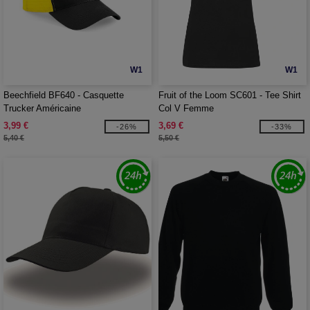
W1
W1
Beechfield BF640 - Casquette
Fruit of the Loom SC601 - Tee Shirt
Trucker Américaine
Col V Femme
3,99 €
3,69 €
-26%
-33%
5,40 €
5,50 €