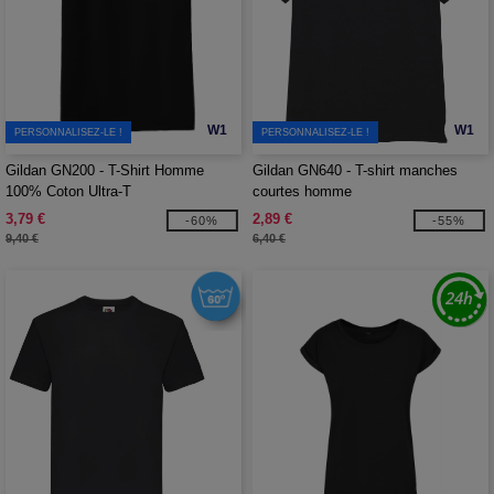
W1
W1
PERSONNALISEZ-LE !
PERSONNALISEZ-LE !
Gildan GN200 - T-Shirt Homme
Gildan GN640 - T-shirt manches
100% Coton Ultra-T
courtes homme
3,79 €
2,89 €
-60%
-55%
9,40 €
6,40 €