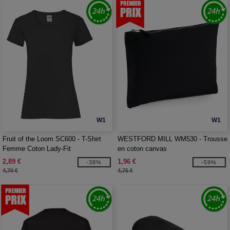
W1
W1
Fruit of the Loom SC600 - T-Shirt
WESTFORD MILL WM530 - Trousse
Femme Coton Lady-Fit
en coton canvas
2,89 €
1,96 €
-38%
-59%
4,70 €
4,75 €