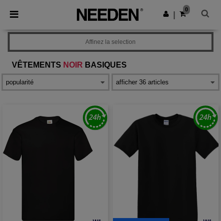
×
Appli Needen
0
Obtenir l'appli
|
Meilleurs prix sur l’app !
Affinez la selection
VÊTEMENTS
NOIR
BASIQUES