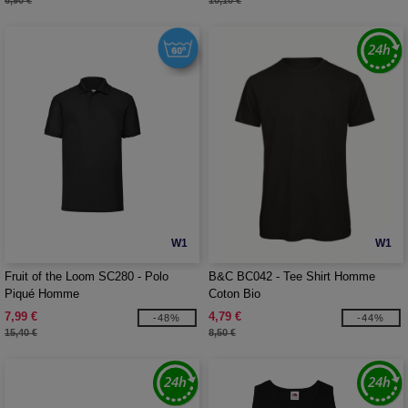
6,90 €
10,10 €
W1
W1
Fruit of the Loom SC280 - Polo
B&C BC042 - Tee Shirt Homme
Piqué Homme
Coton Bio
7,99 €
4,79 €
-48%
-44%
15,40 €
8,50 €