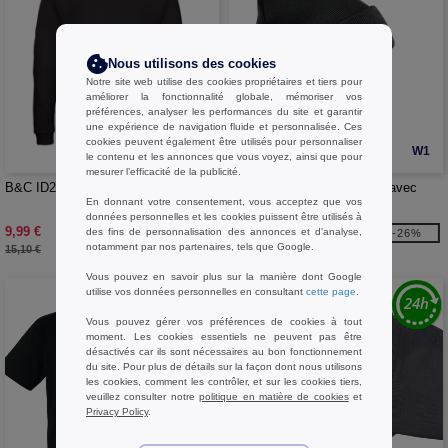
Nous utilisons des cookies
Notre site web utilise des cookies propriétaires et tiers pour
améliorer la fonctionnalité globale, mémoriser vos
préférences, analyser les performances du site et garantir
une expérience de navigation fluide et personnalisée. Ces
cookies peuvent également être utilisés pour personnaliser
W1
W1
le contenu et les annonces que vous voyez, ainsi que pour
mesurer l’efficacité de la publicité.
B&C ID202 - Sweat Coupe Droite
Beechfield BF045 - Bonnet avec
En donnant votre consentement, vous acceptez que vos
Rabat
données personnelles et les cookies puissent être utilisés à
9,99 €
2,79 €
des fins de personnalisation des annonces et d'analyse,
-34%
-26%
notamment par nos partenaires, tels que Google.
15,10 €
3,80 €
Vous pouvez en savoir plus sur la manière dont Google
utilise vos données personnelles en consultant
cette page
.
Vous pouvez gérer vos préférences de cookies à tout
moment. Les cookies essentiels ne peuvent pas être
désactivés car ils sont nécessaires au bon fonctionnement
du site. Pour plus de détails sur la façon dont nous utilisons
les cookies, comment les contrôler, et sur les cookies tiers,
veuillez consulter notre
politique en matière de cookies
et
Privacy Policy
.