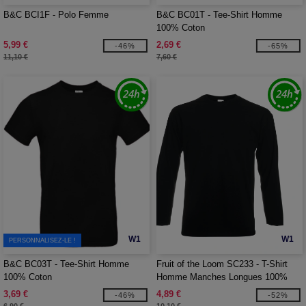
B&C BCI1F - Polo Femme
B&C BC01T - Tee-Shirt Homme
100% Coton
5,99 €
2,69 €
-46%
-65%
11,10 €
7,60 €
W1
W1
PERSONNALISEZ-LE !
B&C BC03T - Tee-Shirt Homme
Fruit of the Loom SC233 - T-Shirt
100% Coton
Homme Manches Longues 100%
coton
3,69 €
4,89 €
-46%
-52%