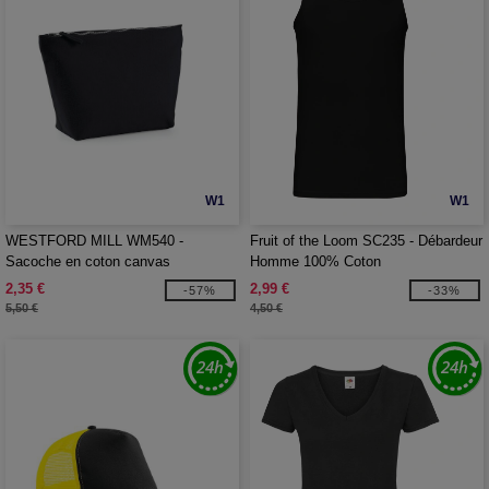
W1
W1
WESTFORD MILL WM540 -
Fruit of the Loom SC235 - Débardeur
Sacoche en coton canvas
Homme 100% Coton
2,35 €
2,99 €
-57%
-33%
5,50 €
4,50 €