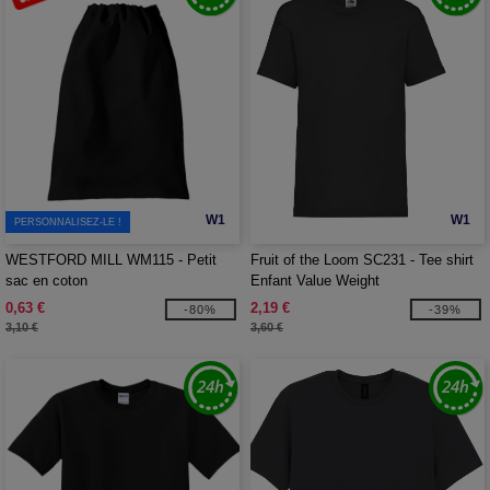
W1
W1
PERSONNALISEZ-LE !
WESTFORD MILL WM115 - Petit
Fruit of the Loom SC231 - Tee shirt
sac en coton
Enfant Value Weight
0,63 €
2,19 €
-80%
-39%
3,10 €
3,60 €