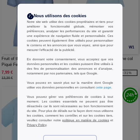
Nous utilisons des cookies
Notre site web utilise des cookies propriétaires et tiers pour
améliorer la fonctionnalité globale, mémoriser vos
préférences, analyser les performances du site et garantir
une expérience de navigation fluide et personnalisée. Ces
cookies peuvent également être utilisés pour personnaliser
le contenu et les annonces que vous voyez, ainsi que pour
W1
W1
mesurer l’efficacité de la publicité.
Fruit of the Loom SC281 - Polo
JHK JK155 - Tee-shirt homme col
En donnant votre consentement, vous acceptez que vos
données personnelles et les cookies puissent être utilisés à
Piqué Femme
rond 155
des fins de personnalisation des annonces et d'analyse,
7,99 €
2,99 €
-40%
-31%
notamment par nos partenaires, tels que Google.
13,30 €
4,30 €
Vous pouvez en savoir plus sur la manière dont Google
utilise vos données personnelles en consultant
cette page
.
Vous pouvez gérer vos préférences de cookies à tout
moment. Les cookies essentiels ne peuvent pas être
désactivés car ils sont nécessaires au bon fonctionnement
du site. Pour plus de détails sur la façon dont nous utilisons
les cookies, comment les contrôler, et sur les cookies tiers,
veuillez consulter notre
politique en matière de cookies
et
Privacy Policy
.