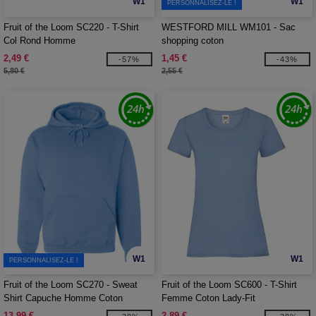
W1
W1
PERSONNALISEZ-LE !
Fruit of the Loom SC220 - T-Shirt
WESTFORD MILL WM101 - Sac
Col Rond Homme
shopping coton
2,49 €
1,45 €
-57%
-43%
5,80 €
2,55 €
W1
W1
PERSONNALISEZ-LE !
Fruit of the Loom SC270 - Sweat
Fruit of the Loom SC600 - T-Shirt
Shirt Capuche Homme Coton
Femme Coton Lady-Fit
13,99 €
2,89 €