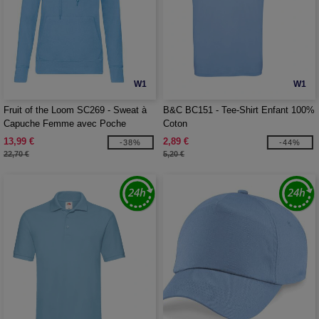
W1
W1
Fruit of the Loom SC269 - Sweat à
B&C BC151 - Tee-Shirt Enfant 100%
Capuche Femme avec Poche
Coton
Kangourou
13,99 €
2,89 €
-38%
-44%
22,70 €
5,20 €