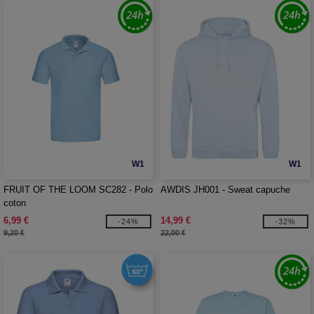
W1
W1
FRUIT OF THE LOOM SC282 - Polo
AWDIS JH001 - Sweat capuche
coton
6,99 €
14,99 €
-24%
-32%
9,20 €
22,00 €