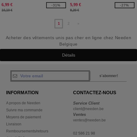
6,99 €
5,99 €
-31%
-27%
10,10 €
8,20 €
1
2
»
Acheter des vêtements unis pas cher en ligne chez Needen
Belgique
Détails
s'abonner!
INFORMATION
CONTACTEZ-NOUS
A propos de Needen
Service Client
client@needen.be
Suivre ma commande
Ventes
Moyens de paiement
ventes@needen.be
Livraison
Remboursements/retours
02 586 21 98