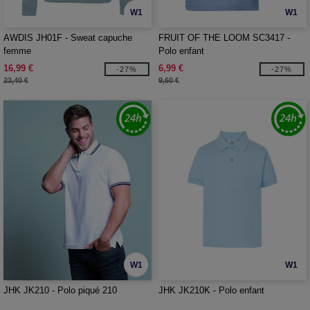
W1
W1
AWDIS JH01F - Sweat capuche
FRUIT OF THE LOOM SC3417 -
femme
Polo enfant
16,99 €
6,99 €
-27%
-27%
23,40 €
9,60 €
W1
W1
JHK JK210 - Polo piqué 210
JHK JK210K - Polo enfant