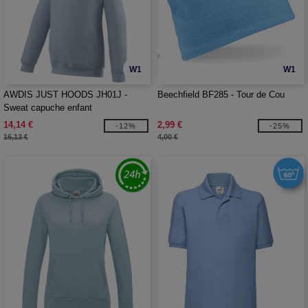
W1
W1
AWDIS JUST HOODS JH01J -
Beechfield BF285 - Tour de Cou
Sweat capuche enfant
14,14 €
2,99 €
-12%
-25%
16,13 €
4,00 €