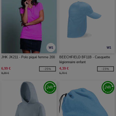
W1
W1
JHK JK211 - Polo piqué femme 200
BEECHFIELD BF11B - Casquette
légionnaire enfant
6,99 €
4,39 €
-25%
-23%
9,30 €
5,70 €