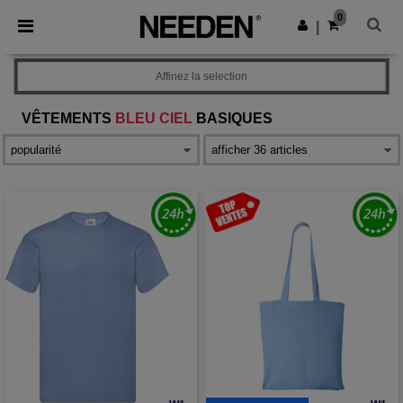
×
Appli Needen
0
Obtenir l'appli
|
Meilleurs prix sur l’app !
Affinez la selection
VÊTEMENTS
BLEU CIEL
BASIQUES