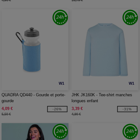
4,90 €
16,79 €
W1
W1
QUADRA QD440 - Gourde et porte-
JHK JK160K - Tee-shirt manches
gourde
longues enfant
4,09 €
3,39 €
-26%
-31%
5,50 €
4,90 €