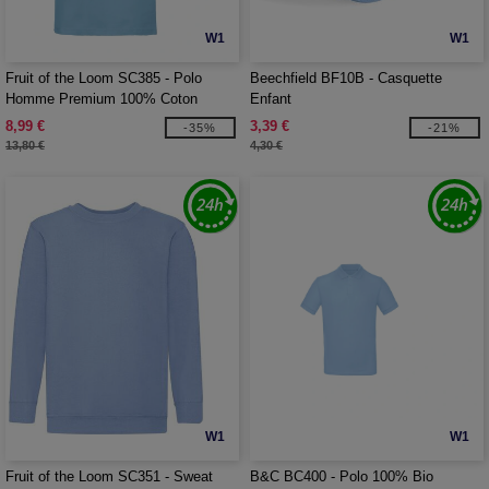
W1
W1
Fruit of the Loom SC385 - Polo
Beechfield BF10B - Casquette
Homme Premium 100% Coton
Enfant
8,99 €
3,39 €
-35%
-21%
13,80 €
4,30 €
W1
W1
Fruit of the Loom SC351 - Sweat
B&C BC400 - Polo 100% Bio