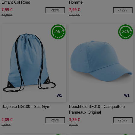
Enfant Col Rond
Homme
7,99 €
7,99 €
-32%
-42%
11,80 €
13,74 €
W1
W1
Bagbase BG100 - Sac Gym
Beechfield BF010 - Casquette 5
Panneaux Original
2,69 €
3,39 €
-25%
-26%
3,60 €
4,60 €