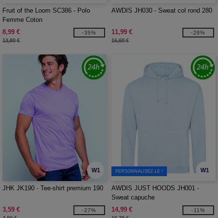
Fruit of the Loom SC386 - Polo
AWDIS JH030 - Sweat col rond 280
Femme Coton
8,99 €
11,99 €
-35%
-28%
13,80 €
16,60 €
W1
W1
PERSONNALISEZ-LE !
JHK JK190 - Tee-shirt premium 190
AWDIS JUST HOODS JH001 -
Sweat capuche
3,59 €
14,99 €
-27%
-11%