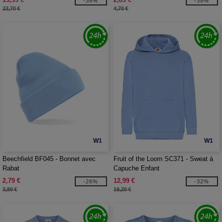
-38%
-38%
22,70 €
4,70 €
W1
W1
Beechfield BF045 - Bonnet avec
Fruit of the Loom SC371 - Sweat à
Rabat
Capuche Enfant
2,79 €
12,99 €
-26%
-32%
3,80 €
19,20 €