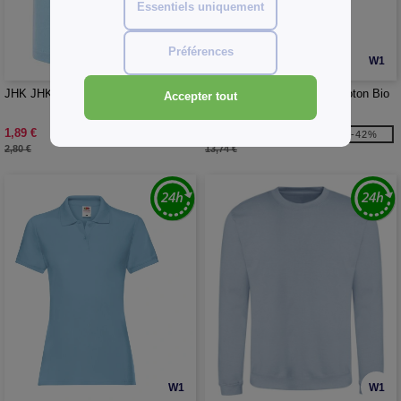
Essentiels uniquement
Préférences
W1
W1
JHK JHK153 - Tee-shirt pour bébé
B&C BC401 - Polo 100% Coton Bio
Accepter tout
Femme
1,89 €
7,99 €
-32%
-42%
2,80 €
13,74 €
W1
W1