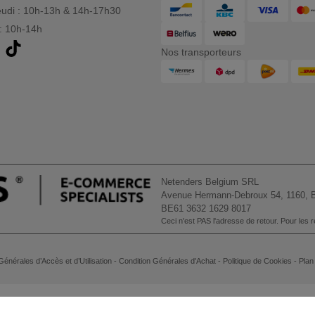
eudi : 10h-13h & 14h-17h30
: 10h-14h
Nos transporteurs
Netenders Belgium SRL
Avenue Hermann-Debroux 54, 1160, B
BE61 3632 1629 8017
Ceci n'est PAS l'adresse de retour. Pour les re
Générales d’Accès et d’Utilisation
-
Condition Générales d'Achat
-
Politique de Cookies
-
Plan