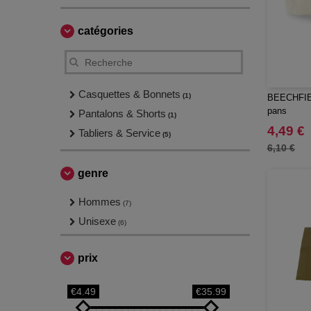
catégories
Casquettes & Bonnets
(1)
BEECHFIEL
pans
Pantalons & Shorts
(1)
4,49 €
Tabliers & Service
(5)
6,10 €
genre
Hommes
(7)
Unisexe
(6)
prix
€4.49
€35.99