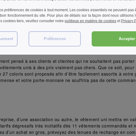
s préférences de cookies à tout moment. Les cookies essentiels ne peuvent pas êt
bon fonctionnement du site. Pour plus de détails sur la façon dont nous utilisons
les cookies tiers, veuillez consulter notre
politique en matière de cookies
et
Privacy P
cheter des vêtements unis pas cher en ligne chez Needen Belgiq
quement
Préférences
Accepter 
ent uni ?
ment pensé à ses clients et clientes qui ne souhaitent pas porter
 vêtements unis à des prix vraiment pas chers. Que ce soit, pour 
e 27 coloris sont proposés afin d’être facilement assortis à votre
immense et votre porte-monnaie ne souffrira pas de cette command
eprise, d’une association ou autre, le vêtement uni mettra en va
ifs dégressifs très incitatifs dès 11 vêtements commandés et nou
 cas d’un achat en gros, prévoyez des tenues de rechange en co