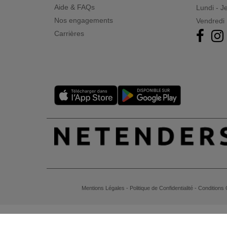
Aide & FAQs
Lundi - J
Nos engagements
Vendredi 
Carrières
Mentions Légales
-
Politique de Confidentialité
-
Conditions 